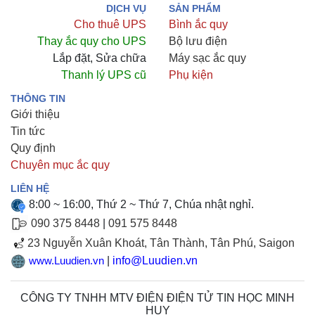
DỊCH VỤ
SẢN PHẨM
Cho thuê UPS
Bình ắc quy
Thay ắc quy cho UPS
Bộ lưu điện
Lắp đặt, Sửa chữa
Máy sạc ắc quy
Thanh lý UPS cũ
Phụ kiện
THÔNG TIN
Giới thiệu
Tin tức
Quy định
Chuyên mục ắc quy
LIÊN HỆ
8:00 ~ 16:00, Thứ 2 ~ Thứ 7, Chúa nhật nghỉ.
090 375 8448
|
091 575 8448
23 Nguyễn Xuân Khoát, Tân Thành, Tân Phú, Saigon
|
info@Luudien.vn
www.Luudien.vn
CÔNG TY TNHH MTV ĐIỆN ĐIỆN TỬ TIN HỌC MINH
HUY