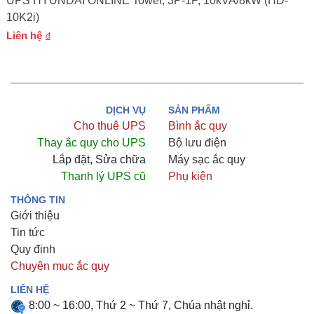
UPS HYUNDAI ONLINE Tower, 3P-1P, 10kVA/8kW (HD-
10K2i)
Liên hệ
DỊCH VỤ
SẢN PHẨM
Cho thuê UPS
Bình ắc quy
Thay ắc quy cho UPS
Bộ lưu điện
Lắp đặt, Sửa chữa
Máy sạc ắc quy
Thanh lý UPS cũ
Phụ kiện
THÔNG TIN
Giới thiệu
Tin tức
Quy định
Chuyên mục ắc quy
LIÊN HỆ
8:00 ~ 16:00, Thứ 2 ~ Thứ 7, Chúa nhật nghỉ.