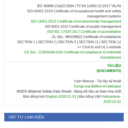
IEC 60896-21&22:2004 /
TCVN 11850-21:2017 VILAS
ISO 45001:2018 Certificate of occupational health and safety
management systems
ISO 14001:2015 Certificate of environmental management
ISO 9001:2015 Certificate of quality management
ISO/ IEC 17025:2017 Certificate of accreditation
UL (No.: MH16982) Certificate of compliance
SECTION 1
|
SECTION 2
|
SECTION 5
|
SECTION 11
|
SECTION 12
>>
Click to visit UL's website
CE (No.: 113R0458-034) Certificate of compliance
(Conformité
Européenne)
TÀI LIỆU
(DOCUMENTS)
User Manual -
Tài liệu kỹ thuật
KungLong Battery eCatalogue
MSDS (Material Safety Data Sheet) - Bảng dữ liệu an toàn hóa chất
Bản tiếng Anh
English-2026.01.01
|
Bản tiếng Việt
Vietnamese-
2025.02.01
VẬT TƯ LINH KIỆN