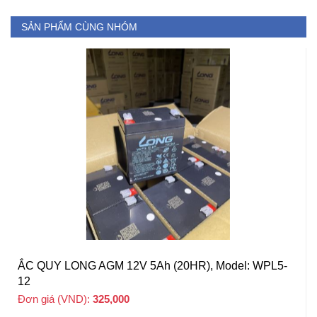
SẢN PHẨM CÙNG NHÓM
ẮC QUY LONG AGM 12V 5Ah (20HR), Model: WPL5-
12
Đơn giá (VND):
325,000
+ VAT