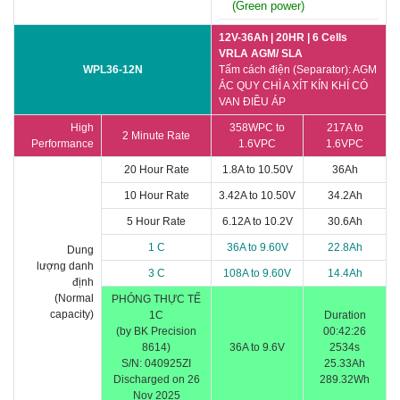
(Green power)
12V-36Ah | 20HR | 6 Cells
VRLA AGM/ SLA
WPL36-12N
Tấm cách điện (Separator): AGM
ẮC QUY CHÌ A XÍT
KÍN KHÍ CÓ
VAN ĐIỀU ÁP
High
358WPC to
217A to
2 Minute Rate
Performance
1.6VPC
1.6VPC
20 Hour Rate
1.8A to 10.50V
36Ah
10 Hour Rate
3.42A to 10.50V
34.2Ah
5 Hour Rate
6.12A to 10.2V
30.6Ah
1 C
36A to 9.60V
22.8Ah
Dung
lượng danh
3 C
108A to 9.60V
14.4Ah
định
(Normal
PHÓNG THỰC TẾ
capacity)
1C
Duration
(by BK Precision
00:42:26
8614)
36A to 9.6V
2534s
S/N:
040925ZI
25.33Ah
Discharged on 26
289.32Wh
Nov 2025