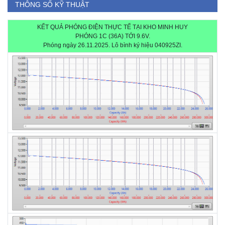
THÔNG SỐ KỸ THUẬT
KẾT QUẢ PHÓNG ĐIỆN THỰC TẾ TẠI KHO MINH HUY
PHÓNG 1C (36A) TỚI 9.6V.
Phóng ngày 26.11.2025. Lô bình ký hiệu 040925ZI.