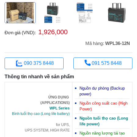
1,926,000
Đơn giá (VND):
Mã hàng:
WPL36-12N
090 375 8448
091 575 8448
Thông tin nhanh về sản phẩm
Nguồn dự phòng (Backup
power)
ỨNG DỤNG
(APPLICATIONS)
Nguồn công suất cao (High
WPL Series
Power)
Bình tuổi thọ cao (Long life battery)
Nguồn tuổi thọ cao (Long
life power)
for UPS,
UPS SYSTEM, HIGH RATE
Nguồn năng lượng tái tạo