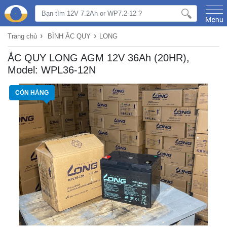
›
›
Trang chủ
BÌNH ẮC QUY
LONG
ẮC QUY LONG AGM 12V 36Ah (20HR),
Model: WPL36-12N
CÒN HÀNG