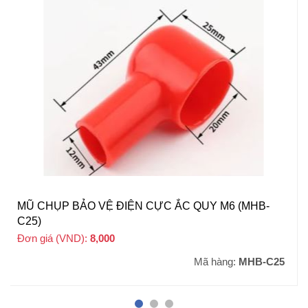
MŨ CHỤP BẢO VỆ ĐIỆN CỰC ẮC QUY M6 (MHB-
C25)
Đơn giá (VND):
8,000
+ VAT
Mã hàng:
MHB-C25