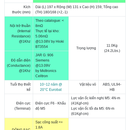
Kích
Dài (L) 197 x Rộng (W) 131 x Cao (H) 159, Tổng cao
thước
(m
m)
(TH) 180/168
(+2,-1)
Theo catalogue:
<
Nội trở thuần
8m
Ω
(Internal
Thực tế tại kho:
Resistance)
5.06mΩ
@1Khz
@13.08V by Hioki
11.0Kg
BT3554
Trọng lượng
(24.2Lbs.)
JAR G: 906
Độ dẫn điện
Siemens
(Conductance)
@13.09V
@1Khz
by Midtronics
Celltron
Tuổi thọ thiết
10~12 năm @
Vật liệu vỏ
ABS, UL94-
kế
20°C Eurobat
HB
Lực vặn ốc kiến nghị M5: 4N-m
Điện cực
Điện cực F6 - Khẩu
(41Kgf-cm)
(Terminal)
độ M5
Lực vặn ốc tối đa M5: 6N-m
(61Kgf-cm)
Sạc công suất <=
1.8A
DÒNG SẠC