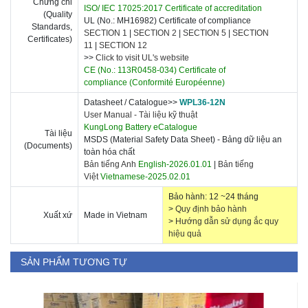
Chứng chỉ
ISO/ IEC 17025:2017 Certificate of accreditation
(Quality
UL (No.: MH16982) Certificate of compliance
Standards,
SECTION 1
|
SECTION 2
|
SECTION 5
|
SECTION
Certificates)
11
|
SECTION 12
>>
Click to visit UL's website
CE (No.: 113R0458-034) Certificate of
compliance
(Conformité Européenne)
Datasheet / Catalogue>>
WPL36-12N
User Manual -
Tài liệu kỹ thuật
KungLong Battery eCatalogue
Tài liệu
MSDS (Material Safety Data Sheet) - Bảng dữ liệu an
(Documents)
toàn hóa chất
Bản tiếng Anh
English-2026.01.01
|
Bản tiếng
Việt
Vietnamese-2025.02.01
Bảo hành: 12 ~24 tháng
>
Quy định bảo hành
Xuất xứ
Made in Vietnam
>
Hướng dẫn sử dụng ắc quy
hiệu quả
SẢN PHẨM TƯƠNG TỰ