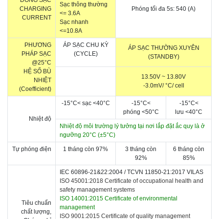
Sạc thông thường
CHARGING
Phóng tối đa 5s: 540 (A)
<= 3.6A
CURRENT
Sạc nhanh
<=10.8A
PHƯƠNG
ÁP SẠC CHU KỲ
ÁP SẠC THƯỜNG XUYÊN
PHÁP SẠC
(CYCLE)
(STANDBY)
@25°C
HỆ SỐ BÙ
13.50V ~ 13.80V
NHIỆT
-3.0mV/
°C
/ cell
(Coefficient)
-15
°C
< sạc <
40
°C
-15
°C
<
-15
°C
<
p
hóng
<5
0
°C
l
ưu
<
40
°C
Nhiệt độ
Nhiệt độ môi trường lý tưởng tại nơi lắp đặt ắc quy là ở
ngưỡng 20
°C (
±
5
°C
)
Tự phóng điện
1 tháng còn 97%
3 tháng còn
6 tháng còn
92%
85%
IEC 60896-21&22:2004 /
TCVN 11850-21:2017 VILAS
ISO 45001:2018 Certificate of occupational health and
safety management systems
ISO 14001:2015 Certificate of environmental
Tiêu chuẩn
management
chất lượng,
ISO 9001:2015 Certificate of quality management