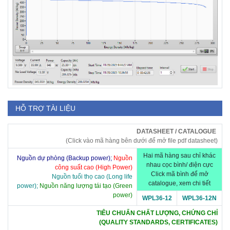
HỖ TRỢ TÀI LIỆU
DATASHEET / CATALOGUE
(Click vào mã hàng bên dưới để mở file pdf datasheet)
Hai mã hàng sau chỉ khác
Nguồn dự phòng (Backup power);
Nguồn
nhau cọc bình/ điện cực
công suất cao (High Power)
Click mã bình để mở
Nguồn tuổi thọ cao (Long life
catalogue, xem chi tiết
power);
Nguồn năng lượng tái tạo (Green
power)
WPL36-12
WPL36-12N
TIÊU CHUẨN CHẤT LƯỢNG, CHỨNG CHỈ
(QUALITY STANDARDS, CERTIFICATES)