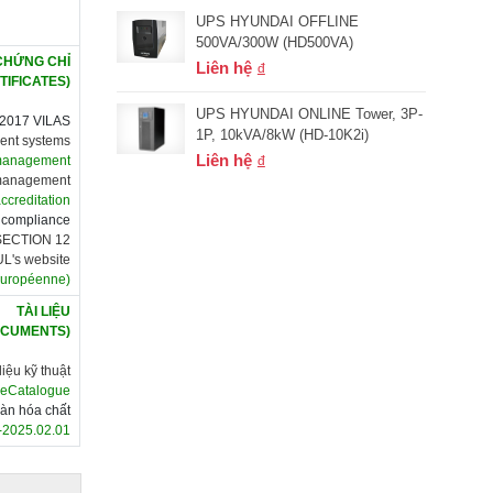
UPS HYUNDAI OFFLINE
500VA/300W (HD500VA)
CHỨNG CHỈ
Liên hệ
TIFICATES)
UPS HYUNDAI ONLINE Tower, 3P-
2017 VILAS
1P, 10kVA/8kW (HD-10K2i)
ment systems
Liên hệ
 management
y management
ccreditation
f compliance
SECTION 12
 UL's website
Européenne)
TÀI LIỆU
OCUMENTS)
liệu kỹ thuật
 eCatalogue
oàn hóa chất
-2025.02.01