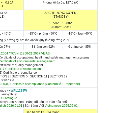
 <= 0.85A
Phóng tối đa 5s: 127.5 (A)
55A
HU KỲ
SẠC THƯỜNG XUYÊN
LE)
(STANDBY)
13.50V ~ 13.80V
-3.0mV/
°C
/ cell
c <
40
°C
-15
°C
< p
hóng
<5
0
°C
-15
°C
< l
ưu
<
40
°C
ng lý tưởng tại nơi lắp đặt ắc quy là ở ngưỡng 20
°C
còn 97%
3 tháng còn 92%
6 tháng còn 85%
:2004 /
TCVN 11850-21:2017 VILAS
rtificate of occupational health and safety management systems
ertificate of environmental management
tificate of quality management
17 Certificate of A
ccreditation
 Certificate of compliance
TION 2
|
SECTION 5
|
SECTION 11
|
SECTION 12
UL's website
-034) Certificate of compliance
(Conformité Européenne)
logue>>
WPL1235W
 liệu kỹ thuật
y eCatalogue
fety Data Sheet) - Bảng dữ liệu an toàn hóa chất
lish-2026.01.01
|
Bản tiếng Việt
Vietnamese-2025.02.01
Bảo hành: 12 ~ 24 tháng