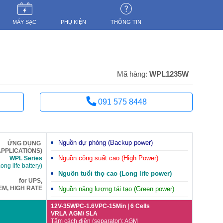
MÁY SẠC
PHỤ KIỆN
THÔNG TIN
Mã hàng:
WPL1235W
091 575 8448
Nguồn dự phòng (Backup power)
ỨNG DỤNG
APPLICATIONS)
Nguồn công suất cao (High Power)
WPL Series
ong life battery)
Nguồn tuổi thọ cao (Long life power)
for UPS,
EM, HIGH RATE
Nguồn năng lượng tái tạo (Green power)
12V-35WPC-1.6VPC-15Min | 6 Cells
VRLA AGM/ SLA
Tấm cách điện (separator): AGM