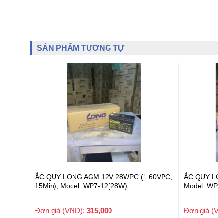
SẢN PHẨM TƯƠNG TỰ
60VPC,
ẮC QUY LONG AGM 12V 7.2Ah (20HR),
ẮC QUY LO
Model: WP7.2-12
Model: WP
Đơn giá (VND):
322,000
Đơn giá (
+ VAT