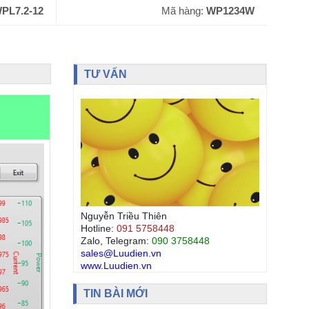
WP1234W
Mã hàng:
WP1236W
TƯ VẤN
Nguyễn Triều Thiên
Hotline:
091 5758448
Zalo, Telegram:
090 3758448
sales@Luudien.vn
www.Luudien.vn
TIN BÀI MỚI