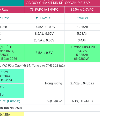
ẮC QUY CHÌ A XÍT KÍN KHÍ CÓ VAN ĐIỀU ÁP
e Rate
73.8WPC to 1.6VPC
39.5A to 1.6VPC
e Rate
to 1.6V/Cell
35W/Cell
 Rate
1.445A to 10.2V
7.225Ah
C
8.5A to 9.60V
5.28Ah
C
25.5A to 9.60V
3.4Ah
ỰC TẾ 1C
Duration 00:41:20
sion 8614)
2472S
8.5A to 9.6V
1225GD
5.835Ah
 5 Jan 2026
66.9382Wh
g (W) 65 x Cao (H) 94, Tổng cao (TH) 102
(±1)
< 16m
Ω
13.52mΩ
i BT3554
Trọng lượng
2.7Kg (5.94Lbs.)
ens
tron
20
°C (
Eurobat)
Vật liệu vỏ
ABS, UL94-HB
on Tab No. 250)
 0.425A