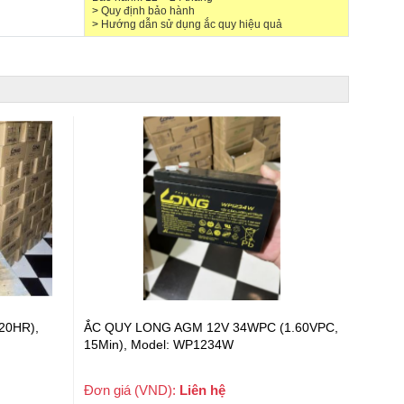
>
Quy định bảo hành
>
Hướng dẫn sử dụng ắc quy hiệu quả
(1.60VPC,
ẮC QUY LONG AGM 12V 36WPC (1.60VPC,
ẮC QUY
15Min), Model: WP1236W
Model:
Đơn giá (VND):
367,000
Đơn gi
+ VAT