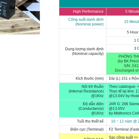
High Performance
5 Minut
Công suất danh định
15 Minut
(Nominal power)
5 Hour
1 
3 
Dung lượng danh định
(Nominal capacity)
PHÓNG TH
(by BK Preci
S/N: 24
Discharged on
Kích thước (mm)
Dài (L) 151 x Rộn
Nội trở thuần
Theo catalogue:
(Internal Resistance)
Thực tế tại kho: 
@1Khz
@13.04
V
by Hiok
Độ dẫn điện
JAR G: 288 Siem
(Conductance)
@13.05
V
@1Khz
by Midtronics
Cell
Tuổi thọ thiết kế
10 ~ 12 năm @ 
Điện cực (Terminal)
F2 Terminal (Fast
Sạc công suất <=