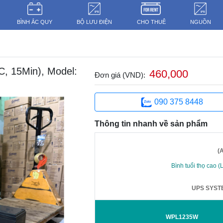
BÌNH ẮC QUY
BỘ LƯU ĐIỆN
CHO THUÊ
NGUỒN
 15Min), Model:
460,000
Đơn giá (VND):
090 375 8448
Thông tin nhanh về sản phẩm
(
Bình tuổi thọ cao (L
UPS SYST
WPL1235W