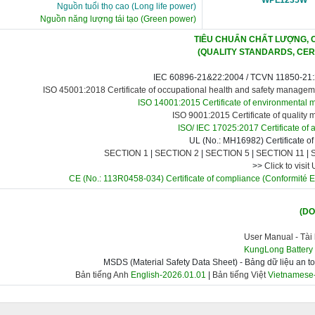
Nguồn tuổi thọ cao (Long life power)
Nguồn năng lượng tái tạo (Green power)
TIÊU CHUẨN CHẤT LƯỢNG, 
(QUALITY STANDARDS, CER
IEC 60896-21&22:2004 /
TCVN 11850-21:
ISO 45001:2018 Certificate of occupational health and safety manage
ISO 14001:2015 Certificate of environmental
ISO 9001:2015 Certificate of qualit
ISO/ IEC 17025:2017 Certificate of a
UL (No.: MH16982) Certificate o
SECTION 1
|
SECTION 2
|
SECTION 5
|
SECTION 11
|
>>
Click to visit
CE (No.: 113R0458-034) Certificate of compliance
(Conformité 
(D
User Manual -
Tài 
KungLong Battery
MSDS (Material Safety Data Sheet) - Bảng dữ liệu an t
Bản tiếng Anh
English-2026.01.01
|
Bản tiếng Việt
Vietnamese