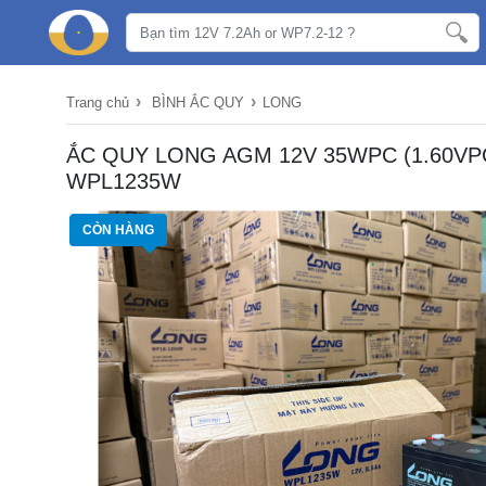
›
›
Trang chủ
BÌNH ẮC QUY
LONG
ẮC QUY LONG AGM 12V 35WPC (1.60VPC,
WPL1235W
CÒN HÀNG