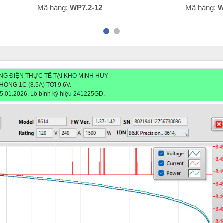
Mã hàng:
WPL7.2-12
Mã hàng:
NG ĐIỆN THỰC TẾ TẠI KHO MINH HUY
HÓNG 1C (8.5A) TỚI 9.6V.
5.01.2026. Lô bình ký hiệu
241225GD
.