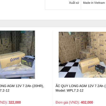
Xuất xứ
Made in Vietnam
NG AGM 12V 7.2Ah (20HR),
ẮC QUY LONG AGM 12V 34WPC 
L7.2-12
15Min), Model: WP1234W
VND):
402,000
Đơn giá (VND):
Liên hệ
+ VAT