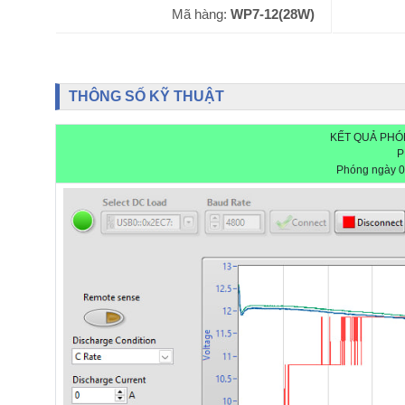
(28W)
Mã hàng:
WP7.2-12
THÔNG SỐ KỸ THUẬT
KẾT QUẢ PHÓ
P
Phóng ngày 0