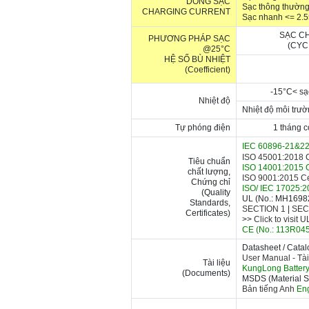
DÒNG SẠC
Sạc thông thường
CHARGING CURRENT
Sạc nhanh <= 2.
SẠC C
PHƯƠNG PHÁP SẠC
(CYC
@25°C
HỆ SỐ BÙ NHIỆT
(Coefficient)
-15
°C
< sạ
Nhiệt độ
Nhiệt độ môi trườ
Tự phóng điện
1 tháng 
IEC 60896-21&22
ISO 45001:2018 Ce
Tiêu chuẩn
ISO 14001:2015 C
chất lượng,
ISO 9001:2015 Cer
Chứng chỉ
ISO/ IEC 17025:20
(Quality
UL (No.: MH16982)
Standards,
SECTION 1
|
SEC
Certificates)
>>
Click to visit 
CE (No.: 113R0458
Datasheet / Cata
User Manual -
Tài
Tài liệu
KungLong Batter
(Documents)
MSDS (Material Sa
Bản tiếng Anh
Eng