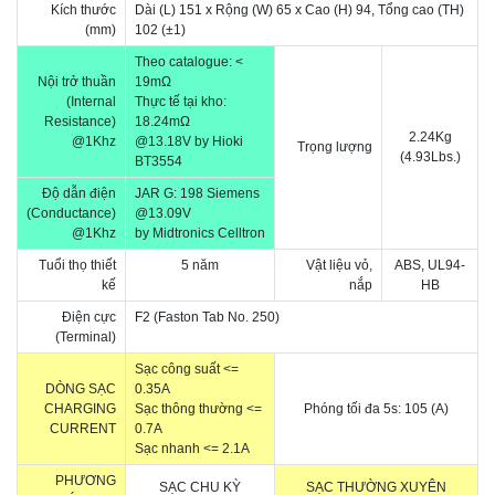
Kích thước
Dài (L) 151 x Rộng (W) 65 x Cao (H) 94, Tổng cao (TH)
(mm)
102
(±1)
Theo catalogue:
<
Nội trở thuần
19m
Ω
(Internal
Thực tế tại kho:
Resistance)
18.24mΩ
2.24Kg
@1Khz
@13.18
V
by Hioki
Trọng lượng
(4.93Lbs.)
BT3554
Độ dẫn điện
JAR G: 198 Siemens
(Conductance)
@
13.09V
@1Khz
by Midtronics
Celltron
Tuổi thọ thiết
5 năm
Vật liệu vỏ,
ABS, UL94-
kế
nắp
HB
Điện cực
F2 (Faston Tab No. 250)
(Terminal)
Sạc công suất <=
DÒNG SẠC
0.35A
CHARGING
Sạc thông thường <=
Phóng tối đa 5s: 105 (A)
CURRENT
0.7A
Sạc nhanh <= 2.1A
PHƯƠNG
SẠC CHU KỲ
SẠC THƯỜNG XUYÊN