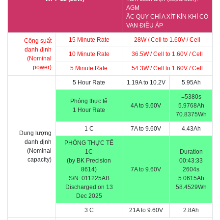
AGM
ẮC QUY CHÌ A XÍT KÍN KHÍ CÓ
VAN ĐIỀU ÁP
15 Minute Rate
28W / Cell to 1.60V / Cell
Công suất
danh định
10 Minute Rate
36.5W / Cell to 1.60V / Cell
(Nominal
power)
5 Minute Rate
54.3W / Cell to 1.60V / Cell
5 Hour Rate
1.19A to 10.2V
5.95Ah
=5380s
Phóng thực tế
4A to 9.60V
5.9768Ah
1 Hour Rate
70.8375Wh
1 C
7A to 9.60V
4.43Ah
Dung lượng
danh định
PHÓNG THỰC TẾ
(Nominal
1C
Duration
capacity)
(by BK Precision
00:43:33
8614)
7A to 9.60V
2604s
S/N:
011225AB
5.0615Ah
Discharged on 13
58.4529Wh
Dec 2025
3 C
21A to 9.60V
2.8Ah