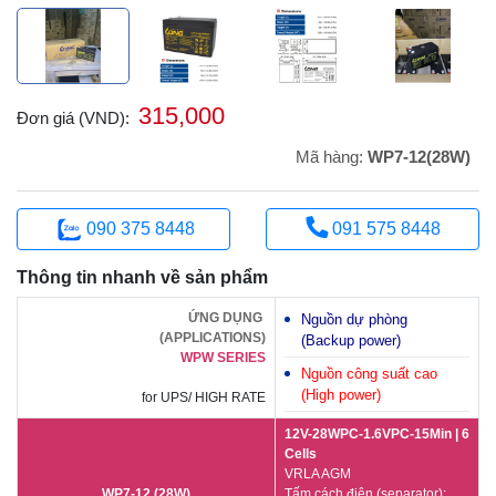
315,000
Đơn giá (VND):
Mã hàng:
WP7-12(28W)
090 375 8448
091 575 8448
Thông tin nhanh về sản phẩm
ỨNG DỤNG
Nguồn dự phòng
(APPLICATIONS)
(Backup power)
WPW SERIES
Nguồn công suất cao
(High power)
for UPS/ HIGH RATE
12V-28WPC-1.6VPC-15Min | 6
Cells
VRLA AGM
WP7-12 (28W)
Tấm cách điện (separator):