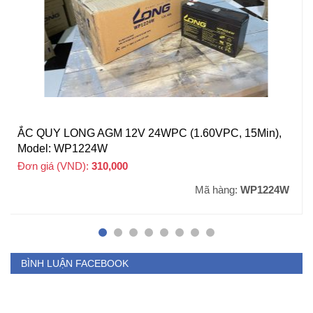
ẮC QUY LONG AGM 12V 24WPC (1.60VPC, 15Min),
Model: WP1224W
Đơn giá (VND):
310,000
+ VAT
Mã hàng:
WP1224W
BÌNH LUẬN FACEBOOK