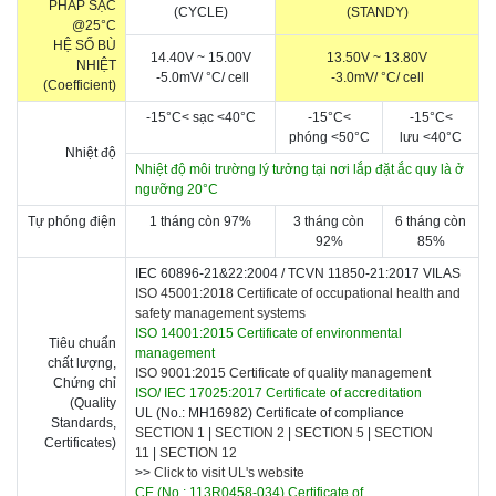
PHÁP SẠC
(CYCLE)
(STANDY)
@25°C
HỆ SỐ BÙ
14.40V ~ 15.00V
13.50V ~ 13.80V
NHIỆT
-5.0mV/
°C
/ cell
-3.0mV/
°C
/ cell
(Coefficient)
-15
°C
< sạc <
40
°C
-15
°C
<
-15
°C
<
p
hóng
<5
0
°C
l
ưu
<
40
°C
Nhiệt độ
Nhiệt độ môi trường lý tưởng tại nơi lắp đặt ắc quy là ở
ngưỡng 20
°C
Tự phóng điện
1 tháng còn 97%
3 tháng còn
6 tháng còn
92%
85%
IEC 60896-21&22:2004 /
TCVN 11850-21:2017 VILAS
ISO 45001:2018 Certificate of occupational health and
safety management systems
ISO 14001:2015 Certificate of environmental
Tiêu chuẩn
management
chất lượng,
ISO 9001:2015 Certificate of quality management
Chứng chỉ
ISO/ IEC 17025:2017 Certificate of accreditation
(Quality
UL (No.: MH16982) Certificate of compliance
Standards,
SECTION 1
|
SECTION 2
|
SECTION 5
|
SECTION
Certificates)
11
|
SECTION 12
>>
Click to visit UL's website
CE (No.: 113R0458-034) Certificate of