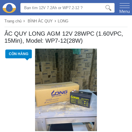
›
›
Trang chủ
BÌNH ẮC QUY
LONG
ẮC QUY LONG AGM 12V 28WPC (1.60VPC,
15Min), Model: WP7-12(28W)
CÒN HÀNG