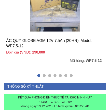
ẮC QUY GLOBE AGM 12V 7.5Ah (20HR), Model:
WP7.5-12
Đơn giá (VND):
290,000
+ VAT
Mã hàng:
WP7.5-12
THÔNG SỐ KỸ THUẬT
KẾT QUẢ PHÓNG ĐIỆN THỰC TẾ TẠI KHO MINH HUY
PHÓNG 1C (7A) TỚI 9.6V.
Phóng ngày 13.12.2025. Lô bình ký hiệu 011225AB.