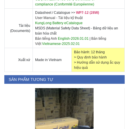
compliance
(Conformité Européenne)
Datasheet / Catalogue >>
WP7-12 (28W)
User Manual -
Tài liệu kỹ thuật
KungLong Battery eCatalogue
Tài liệu
MSDS (Material Safety Data Sheet) - Bảng dữ liệu an
(Documents)
toàn hóa chất
Bản tiếng Anh
English-2026.01.01
|
Bản tiếng
Việt
Vietnamese-2025.02.01
Bảo hành: 12 tháng
>
Quy định bảo hành
Xuất xứ
Made in Vietnam
>
Hướng dẫn sử dụng ắc quy
hiệu quả
SẢN PHẨM TƯƠNG TỰ