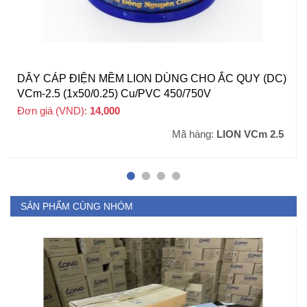
DÂY CÁP ĐIỆN MỀM LION DÙNG CHO ẮC QUY (DC)
VCm-2.5 (1x50/0.25) Cu/PVC 450/750V
Đơn giá (VND):
14,000
+ VAT
Mã hàng:
LION VCm 2.5
SẢN PHẨM CÙNG NHÓM