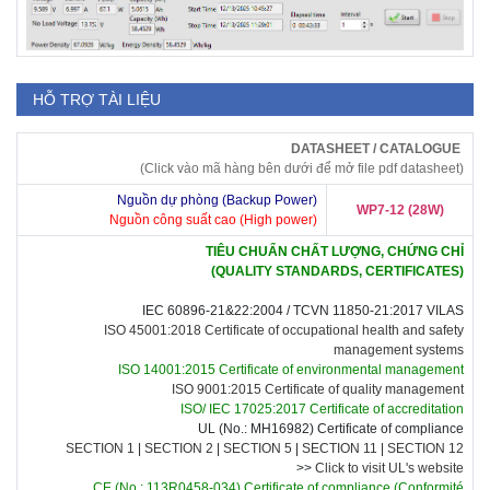
HỖ TRỢ TÀI LIỆU
DATASHEET / CATALOGUE
(Click vào mã hàng bên dưới để mở file pdf datasheet)
Nguồn dự phòng (Backup Power)
WP7-12 (28W)
Nguồn công suất cao (High power)
TIÊU CHUẨN CHẤT LƯỢNG, CHỨNG CHỈ
(QUALITY STANDARDS, CERTIFICATES)
IEC 60896-21&22:2004 /
TCVN 11850-21:2017 VILAS
ISO 45001:2018 Certificate of occupational health and safety
management systems
ISO 14001:2015 Certificate of environmental management
ISO 9001:2015 Certificate of quality management
ISO/ IEC 17025:2017 Certificate of accreditation
UL (No.: MH16982) Certificate of compliance
SECTION 1
|
SECTION 2
|
SECTION 5
|
SECTION 11
|
SECTION 12
>>
Click to visit UL's website
CE (No.: 113R0458-034) Certificate of compliance
(Conformité