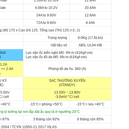
Rate
2.28A to 10.50V
22.8Ah
Rate
4.08A to 10.2V
20.4Ah
24A to 9.60V
12.8Ah
72A to 9.60V
8.4Ah
ng (W) 175 x Cao (H) 125, Tổng cao (TH) 125
(+2,-1)
Trọng lượng
8.0Kg (17.6Lbs)
Vật liệu vỏ
ABS, UL94-HB
Bolt
Lực vặn ốc kiến nghị M5: 4N-m (41Kgf-cm)
5
Lực vặn ốc tối đa M5: 6N-m (61Kgf-cm)
 1.2A
 <= 2.4A
Phóng tối đa 5s: 360 (A)
A
U KỲ
SẠC THƯỜNG XUYÊN
E)
(STANDY)
15.00V
13.50V ~ 13.80V
C
/ cell
-3.0mV/
°C
/ cell
 <
40
°C
-15
°C
< p
hóng
<5
0
°C
-15
°C
< lư
u
<
40
°C
ng lý tưởng tại nơi lắp đặt ắc quy là ở ngưỡng 20
°C
òn 97%
3 tháng còn 92%
6 tháng còn 85%
:2004 /
TCVN 11850-21:2017 VILAS