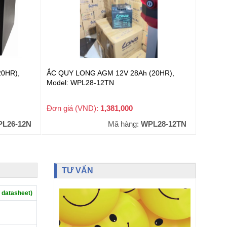
0HR),
ẮC QUY LONG AGM 12V 28Ah (20HR),
Model: WPL28-12TN
Đơn giá (VND):
1,381,000
+ VAT
PL26-12N
Mã hàng:
WPL28-12TN
TƯ VẤN
 datasheet)
N