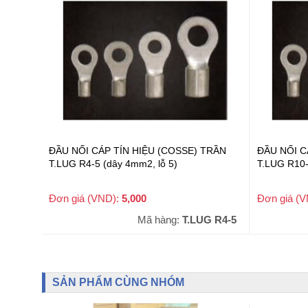
ĐẦU NỐI CÁP TÍN HIỆU (COSSE) TRẦN
ĐẦU NỐI C
T.LUG R4-5 (dây 4mm2, lỗ 5)
T.LUG R10-
Đơn giá (VND):
5,000
Đơn giá (
+ VAT
Mã hàng:
T.LUG R4-5
SẢN PHẨM CÙNG NHÓM