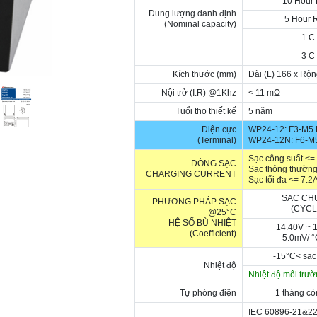
10 Hour 
Dung lượng
danh định
5 Hour 
(Nominal capacity)
1 C
3 C
Kích thước (mm)
Dài (L) 166 x Rộ
Nội trở (I.R) @1Khz
< 11 m
Ω
Tuổi thọ thiết kế
5 năm
Điện cực
WP24-12: F3-M5 
(Terminal)
WP24-12N: F6-M
Sạc công suất <=
DÒNG SẠC
Sạc thông thường
CHARGING CURRENT
Sạc tối đa <= 7.2
SẠC CH
PHƯƠNG PHÁP SẠC
(CYCL
@25°C
HỆ SỐ BÙ NHIỆT
14.40V ~ 
(Coefficient)
-5.0mV/
°
-15
°C
< sạc
Nhiệt độ
Nhiệt độ môi trườ
Tự phóng điện
1 tháng c
IEC 60896-21&22