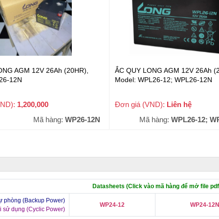
NG AGM 12V 26Ah (20HR),
ẮC QUY LONG AGM 12V 26Ah (2
26-12N
Model: WPL26-12; WPL26-12N
VND):
1,200,000
Đơn giá (VND):
Liên hệ
+ VAT
Mã hàng:
WP26-12N
Mã hàng:
WPL26-12; W
Datasheets (Click vào mã hàng để mở file pdf
ự phòng (Backup Power)
WP24-12
WP24-12
i sử dụng (Cyclic Power)