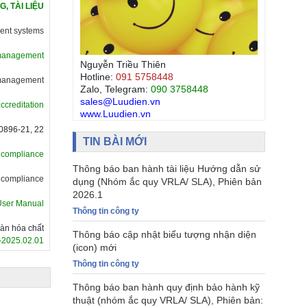
, TÀI LIỆU
ment systems
l management
Nguyễn Triều Thiên
Hotline:
091 5758448
y management
Zalo, Telegram:
090 3758448
sales@Luudien.vn
accreditation
www.Luudien.vn
0896-21, 22
TIN BÀI MỚI
f compliance
Thông báo ban hành tài liệu Hướng dẫn sử
f compliance
dụng (Nhóm ắc quy VRLA/ SLA), Phiên bản
2026.1
User Manual
Thông tin công ty
oàn hóa chất
Thông báo cập nhật biểu tượng nhận diện
-2025.02.01
(icon) mới
Thông tin công ty
Thông báo ban hành quy định bảo hành kỹ
thuật (nhóm ắc quy VRLA/ SLA), Phiên bản: