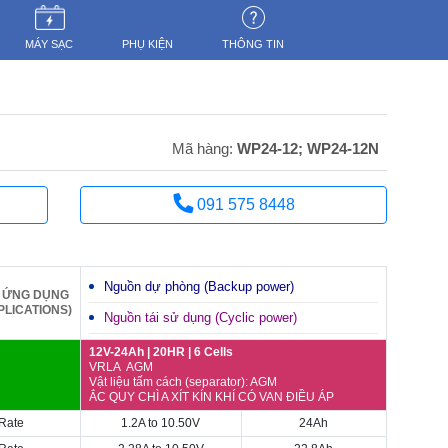
MÁY SẠC
PHỤ KIỆN
THÔNG TIN
Mã hàng:
WP24-12; WP24-12N
091 575 8448
Nguồn dự phòng (Backup power)
ỨNG DỤNG
PLICATIONS)
Nguồn tái sử dụng (Cyclic power)
12V-24Ah | 20HR | 6 Cells
VRLA AGM
Vật liệu tấm cách (separator): AGM
ẮC QUY CHÌ A XÍT KÍN KHÍ CÓ VAN ĐIỀU ÁP
Rate
1.2A to 10.50V
24Ah