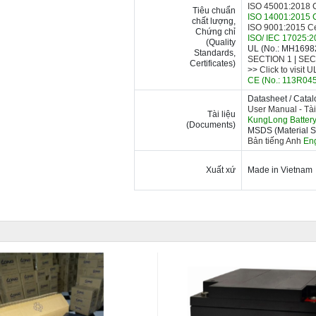
ISO 45001:2018 Ce
Tiêu chuẩn
ISO 14001:2015 C
chất lượng,
ISO 9001:2015 Cer
Chứng chỉ
ISO/ IEC 17025:20
(Quality
UL (No.: MH16982)
Standards,
SECTION 1
|
SEC
Certificates)
>>
Click to visit 
CE (No.: 113R0458
Datasheet / Cata
User Manual -
Tài
Tài liệu
KungLong Batter
(Documents)
MSDS (Material Sa
Bản tiếng Anh
Eng
Xuất xứ
Made in Vietnam