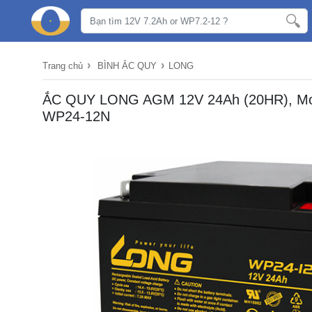
›
›
Trang chủ
BÌNH ẮC QUY
LONG
ẮC QUY LONG AGM 12V 24Ah (20HR), Mo
WP24-12N