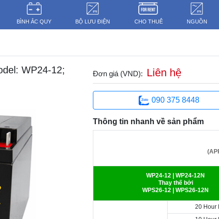
BÌNH ẮC QUY
BỘ LƯU ĐIỆN
CHO THUÊ
NGUỒN
del: WP24-12;
Liên hệ
Đơn giá (VND):
090 375 8448
Thông tin nhanh về sản phẩm
(AP
WP24-12 | WP24-12N
Thay thế bởi
WPS26-12 | WPS26-12N
20 Hour 