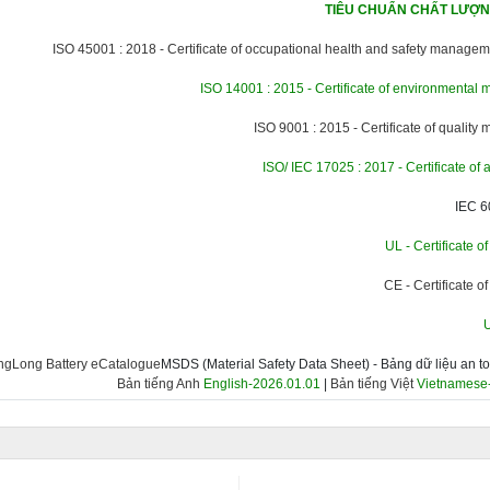
TIÊU CHUẨN CHẤT LƯỢNG
ISO 45001 : 2018 - Certificate of occupational health and safety manage
ISO 14001 : 2015 - Certificate of environmenta
ISO 9001 : 2015 - Certificate of qualit
ISO/ IEC 17025 : 2017 - Certificate of 
IEC 6
UL - Certificate o
CE - Certificate o
ngLong Battery eCatalogue
MSDS (Material Safety Data Sheet) - Bảng dữ liệu an t
Bản tiếng Anh
English-2026.01.01
|
Bản tiếng Việt
Vietnamese