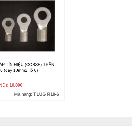
ÁP TÍN HIỆU (COSSE) TRẦN
6 (dây 10mm2, lỗ 6)
VND):
10,000
+ VAT
Mã hàng:
T.LUG R10-6