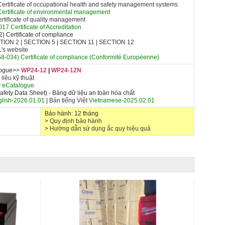
rtificate of occupational health and safety management systems
ertificate of environmental management
tificate of quality management
17 Certificate of A
ccreditation
 Certificate of compliance
TION 2
|
SECTION 5
|
SECTION 11
|
SECTION 12
UL's website
-034) Certificate of compliance
(Conformité Européenne)
logue>>
WP24-12
|
WP24-12N
 liệu kỹ thuật
y eCatalogue
fety Data Sheet) - Bảng dữ liệu an toàn hóa chất
lish-2026.01.01
|
Bản tiếng Việt
Vietnamese-2025.02.01
Bảo hành: 12 tháng
>
Quy định bảo hành
>
Hướng dẫn sử dụng ắc quy hiệu quả