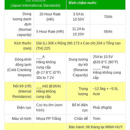
JIS: 65D31R
Bình châm nước
(Japan International Standards)
Dung
20 Hour Rate
3.5A to
70Ah
lượng danh
(HR)
10.50V
định
11.2A to
(Normal
5 Hour Rate (HR)
56Ah
10.20V
capacity)
Kích thước
Dài (L) 306 x Rộng (W) 173 x Cao (H) 204 x Tổng cao
(mm)
(TH) 225
___A
25A to 10.5V
Dòng khởi
Dung lượng
Hãng không
@26.8°C (80°F)
động lạnh
dự trữ
cung cấp
____ Phút
(Cold Cranking
(Reserve
@-17.8°C (0°F)
Hãng không cung
Ampere)
Capacity)
30s to 7.2V
cấp
Nội trở (I.R)
___mΩ @1KHz
Trọng
~12.5kg + ~5.5L
(Internal
Hãng không
lượng
Acid
Resistance)
cung cấp
Cọc trụ lớn (xem
Bố trí điện
Điện cực
Phải (Right)
hình)
cực
Màu vỏ bình
Nhựa PP Trắng
Chân đế
Trơn
Bảo hành: 06 tháng tại MINH HUY