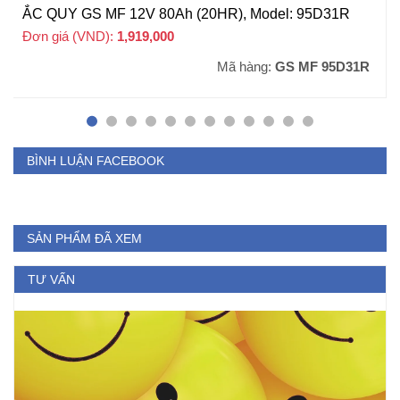
ẮC QUY GS MF 12V 80Ah (20HR), Model: 95D31R
Đơn giá (VND):
1,919,000
+ VAT
Mã hàng:
GS MF 95D31R
BÌNH LUẬN FACEBOOK
SẢN PHẨM ĐÃ XEM
TƯ VẤN