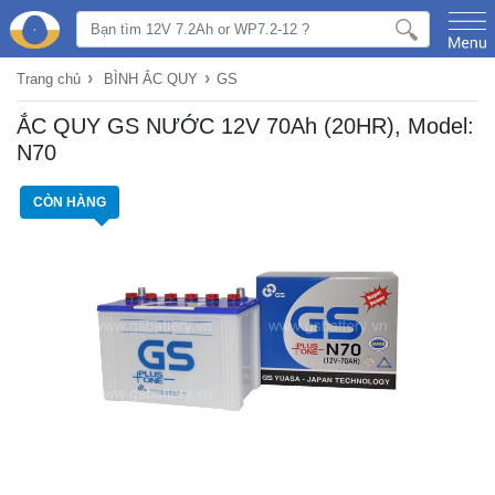
›
›
Trang chủ
BÌNH ẮC QUY
GS
ẮC QUY GS NƯỚC 12V 70Ah (20HR), Model:
N70
CÒN HÀNG