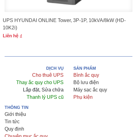
UPS HYUNDAI ONLINE Tower, 3P-1P, 10kVA/8kW (HD-
10K2i)
Liên hệ
DỊCH VỤ
SẢN PHẨM
Cho thuê UPS
Bình ắc quy
Thay ắc quy cho UPS
Bộ lưu điện
Lắp đặt, Sửa chữa
Máy sạc ắc quy
Thanh lý UPS cũ
Phụ kiện
THÔNG TIN
Giới thiệu
Tin tức
Quy định
Chuyên mục ắc quy