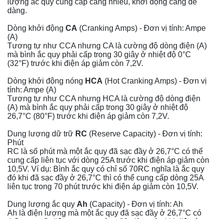
lượng ắc quy cung cấp càng nhiều, khởi động càng dễ
dàng.
Dòng khởi động
CA
(Cranking Amps) - Đơn vị tính: Ampe
(A)
Tương tự như CCA nhưng CA là cường độ dòng điện (A)
mà bình ắc quy phải cấp trong 30 giây ở nhiệt độ 0°C
(32°F) trước khi điện áp giảm còn 7,2V.
Dòng khởi động nóng
HCA
(Hot Cranking Amps) - Đơn vị
tính: Ampe (A)
Tương tự như CCA nhưng HCA là cường độ dòng điện
(A) mà bình ắc quy phải cấp trong 30 giây ở nhiệt độ
26,7°C (80°F) trước khi điện áp giảm còn 7,2V.
Dung lượng dữ trữ
RC
(Reserve Capacity) - Đơn vị tính:
Phút
RC là số phút mà một ắc quy đã sạc đầy ở 26,7°C có thể
cung cấp liên tục với dòng 25A trước khi điện áp giảm còn
10,5V. Ví dụ: Bình ắc quy có chỉ số 70RC nghĩa là ắc quy
đó khi đã sạc đầy ở 26,7°C thì có thể cung cấp dòng 25A
liên tục trong 70 phút trước khi điện áp giảm còn 10,5V.
Dung lượng ắc quy
Ah
(Capacity) - Đơn vị tính: Ah
Ah là điện lượng mà một ắc quy đã sạc đầy ở 26,7°C có