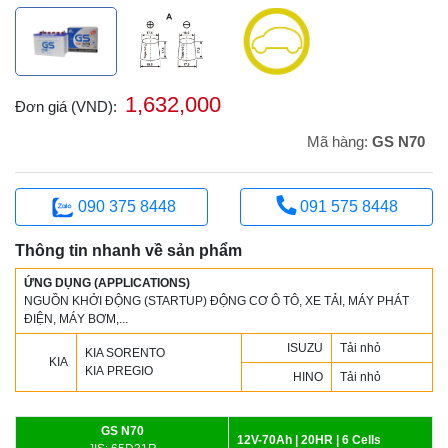
1,632,000
Đơn giá (VND):
Mã hàng:
GS N70
090 375 8448
091 575 8448
Thông tin nhanh về sản phẩm
ỨNG DỤNG (APPLICATIONS)
NGUỒN KHỞI ĐỘNG (STARTUP) ĐỘNG CƠ Ô TÔ, XE TẢI, MÁY PHÁT
ĐIỆN, MÁY BƠM,...
ISUZU
Tải nhỏ
KIA SORENTO
KIA
KIA PREGIO
HINO
Tải nhỏ
GS N70
12V-70Ah | 20HR | 6 Cells