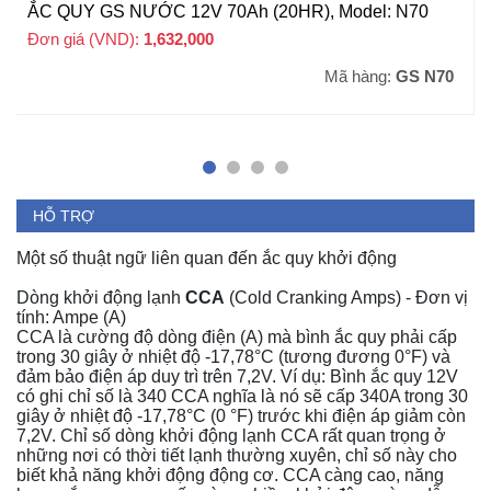
ẮC QUY GS NƯỚC 12V 70Ah (20HR), Model: N70
Đơn giá (VND):
1,632,000
+ VAT
Mã hàng:
GS N70
HỖ TRỢ
Một số thuật ngữ liên quan đến ắc quy khởi động
Dòng khởi động lạnh
CCA
(Cold Cranking Amps) - Đơn vị
tính: Ampe (A)
CCA là cường độ dòng điện (A) mà bình ắc quy phải cấp
trong 30 giây ở nhiệt độ -17,78°C (tương đương 0°F) và
đảm bảo điện áp duy trì trên 7,2V. Ví dụ: Bình ắc quy 12V
có ghi chỉ số là 340 CCA nghĩa là nó sẽ cấp 340A trong 30
giây ở nhiệt độ -17,78°C (0 °F) trước khi điện áp giảm còn
7,2V. Chỉ số dòng khởi động lạnh CCA rất quan trọng ở
những nơi có thời tiết lạnh thường xuyên, chỉ số này cho
biết khả năng khởi động động cơ. CCA càng cao, năng