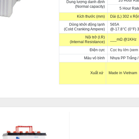
20 Hour Rat
Dung lượng danh định
(Normal capacity)
5 Hour Rat
Kích thước (mm)
Dài (L) 302 x Rộ
Dòng khởi động lạnh
565A
(Cold Cranking Ampere)
@-17.8°C (0°F) 3
Nội trở (I.R)
___mΩ @1KHz
(Internal Resistance)
Điện cực
Cọc trụ lớn (xem
Màu vỏ bình
Nhựa PP Trắng /
Xuất xứ
Made in Vietnam