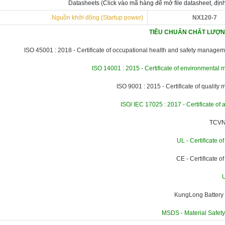
Datasheets
(Click vào mã hàng để mở file datasheet, đị
Nguồn khởi động (Startup power)
NX120-7
TIÊU CHUẨN CHẤT LƯỢNG
ISO 45001 : 2018 - Certificate of occupational health and safety manage
ISO 14001 : 2015 - Certificate of environmenta
ISO 9001 : 2015 - Certificate of qualit
ISO/ IEC 17025 : 2017 - Certificate of 
TCVN
UL - Certificate o
CE - Certificate o
KungLong Battery
MSDS - Material Safet