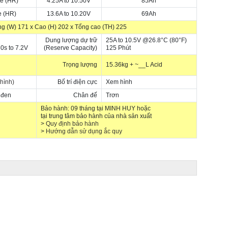
e (HR)
4.25A to 10.50V
85Ah
e (HR)
13.6A to 10.20V
69Ah
ng (W) 171 x Cao (H) 202 x Tổng cao (TH) 225
Dung lượng dự trữ
25A to 10.5V @26.8°C (80°F)
0s to 7.2V
(Reserve Capacity)
125 Phút
Trọng lượng
15.36kg + ~__L Acid
 hình)
Bố trí điện cực
Xem hình
 đen
Chân đế
Trơn
Bảo hành: 09 tháng tại MINH HUY hoặc
tại trung tâm bảo hành của nhà sản xuất
>
Quy định bảo hành
>
Hướng dẫn sử dụng ắc quy