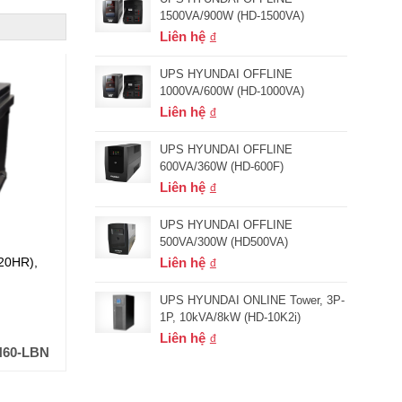
1500VA/900W (HD-1500VA)
Liên hệ
UPS HYUNDAI OFFLINE
1000VA/600W (HD-1000VA)
Liên hệ
UPS HYUNDAI OFFLINE
600VA/360W (HD-600F)
Liên hệ
UPS HYUNDAI OFFLINE
500VA/300W (HD500VA)
20HR),
ẮC QUY GLOBE NƯỚC 12V 75Ah (20HR),
ẮC QUY 
Liên hệ
Model: N70
Model: 
UPS HYUNDAI ONLINE Tower, 3P-
1P, 10kVA/8kW (HD-10K2i)
Đơn giá (VND):
1,632,000
Đơn giá
+ VAT
Liên hệ
N60-LBN
Mã hàng:
N70