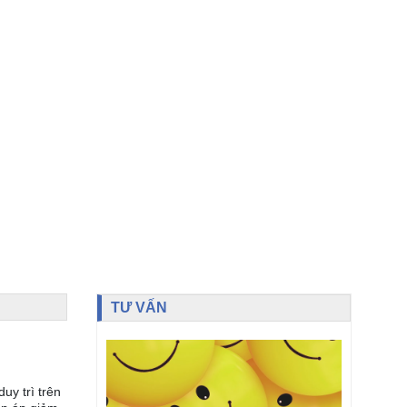
TƯ VẤN
uy trì trên