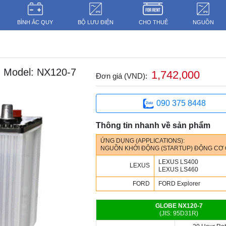
BÌNH ẮC QUY
BỘ LƯU ĐIỆN
CHO THUÊ
NGUỒN
Model: NX120-7
1,742,000
Đơn giá (VND):
090 375 8448
Thông tin nhanh về sản phẩm
ỨNG DỤNG (APPLICATIONS):
NGUỒN KHỞI ĐỘNG (STARTUP) ĐỘNG CƠ Ô T
LEXUS
LS400
LEXUS
LEXUS
LS460
FORD
FORD Explorer
GLOBE NX120-7
(JIS: 95D31R)