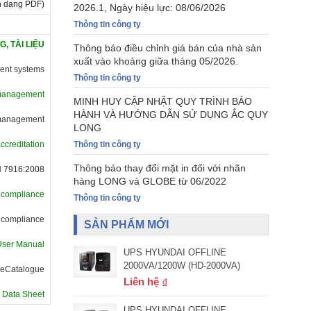
nh dạng PDF)
2026.1, Ngày hiệu lực: 08/06/2026
Thông tin công ty
, TÀI LIỆU
Thông báo điều chỉnh giá bán của nhà sản
xuất vào khoảng giữa tháng 05/2026.
ment systems
Thông tin công ty
l management
MINH HUY CẬP NHẬT QUY TRÌNH BẢO
HÀNH VÀ HƯỚNG DẪN SỬ DỤNG ẮC QUY
y management
LONG
Thông tin công ty
accreditation
Thông báo thay đổi mặt in đối với nhãn
 7916:2008
hàng LONG và GLOBE từ 06/2022
f compliance
Thông tin công ty
f compliance
SẢN PHẨM MỚI
User Manual
UPS HYUNDAI OFFLINE
2000VA/1200W (HD-2000VA)
 eCatalogue
Liên hệ
y Data Sheet
UPS HYUNDAI OFFLINE