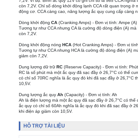
7,2V. Ví dụ: Bình ắc quy 12V có ghi chỉ số là 565 CCA nghĩa 
còn 7,2V. Chỉ số dòng khởi động lạnh CCA rất quan trọng ở n
động cơ. CCA càng cao, năng lượng ắc quy cung cấp càng n
Dòng khởi động
CA
(Cranking Amps) - Đơn vị tính: Ampe (A)
Tương tự như CCA nhưng CA là cường độ dòng điện (A) mà bìn
còn 7,2V.
Dòng khởi động nóng
HCA
(Hot Cranking Amps) - Đơn vị tín
Tương tự như CCA nhưng HCA là cường độ dòng điện (A) mà bì
giảm còn 7,2V.
Dung lượng dữ trữ
RC
(Reserve Capacity) - Đơn vị tính: Phút
RC là số phút mà một ắc quy đã sạc đầy ở 26,7°C có thể cung
có chỉ số 70RC nghĩa là ắc quy đó khi đã sạc đầy ở 26,7°C th
10,5V.
Dung lượng ắc quy
Ah
(Capacity) - Đơn vị tính: Ah
Ah là điện lượng mà một ắc quy đã sạc đầy ở 26,7°C có thể c
ắc quy có chỉ số 60Ah nghĩa là ắc quy đó khi đã sạc đầy ở 26
khi điện áp giảm còn 10,5V.
HỖ TRỢ TÀI LIỆU