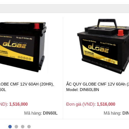
OBE CMF 12V 60AH (20HR),
ẮC QUY GLOBE CMF 12V 60Ah (
60L
Model: DIN60LBN
VND):
1,516,000
Đơn giá (VND):
1,516,000
+ VAT
+ VAT
Mã hàng:
DIN60L
Mã hàng:
DI