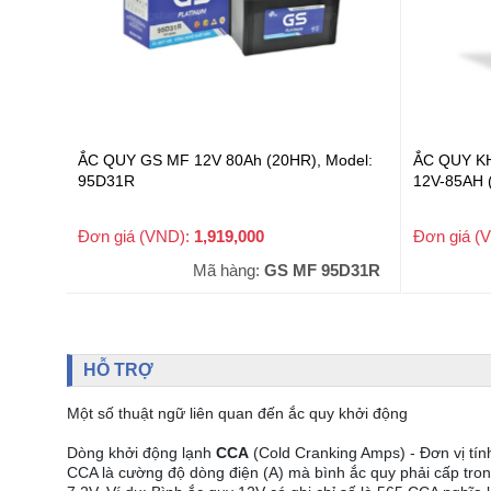
ẮC QUY GS MF 12V 80Ah (20HR), Model:
ẮC QUY K
95D31R
12V-85AH 
Đơn giá (VND):
1,919,000
Đơn giá (
+ VAT
Mã hàng:
GS MF 95D31R
HỖ TRỢ
Một số thuật ngữ liên quan đến ắc quy khởi động
Dòng khởi động lạnh
CCA
(Cold Cranking Amps) - Đơn vị tín
CCA là cường độ dòng điện (A) mà bình ắc quy phải cấp tron