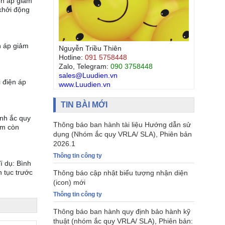
iện áp giảm
 khởi động
n áp giảm
Nguyễn Triều Thiên
Hotline:
091 5758448
Zalo, Telegram:
090 3758448
sales@Luudien.vn
 điện áp
www.Luudien.vn
TIN BÀI MỚI
ình ắc quy
Thông báo ban hành tài liệu Hướng dẫn sử
ảm còn
dụng (Nhóm ắc quy VRLA/ SLA), Phiên bản
2026.1
Thông tin công ty
í dụ: Bình
n tục trước
Thông báo cập nhật biểu tượng nhận diện
(icon) mới
Thông tin công ty
Thông báo ban hành quy định bảo hành kỹ
thuật (nhóm ắc quy VRLA/ SLA), Phiên bản: