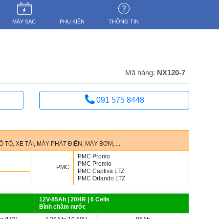
MÁY SẠC
PHỤ KIỆN
THÔNG TIN
Mã hàng:
NX120-7
091 575 8448
Ô, XE TẢI, MÁY PHÁT ĐIỆN, MÁY BƠM, ...
PMC Pronto
PMC Premio
PMC
PMC Captiva LTZ
PMC Orlando LTZ
12V-85Ah | 20HR | 6 Cells
Bình châm nước