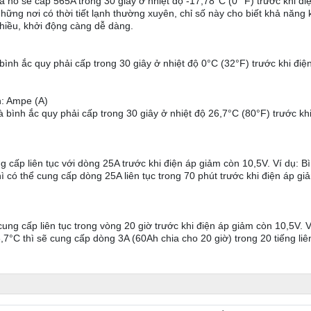
là nó sẽ cấp 565A trong 30 giây ở nhiệt độ -17,78°C (0 °F) trước khi đ
hững nơi có thời tiết lạnh thường xuyên, chỉ số này cho biết khả năng
hiều, khởi động càng dễ dàng.
h ắc quy phải cấp trong 30 giây ở nhiệt độ 0°C (32°F) trước khi điệ
h: Ampe (A)
nh ắc quy phải cấp trong 30 giây ở nhiệt độ 26,7°C (80°F) trước khi
 cấp liên tục với dòng 25A trước khi điện áp giảm còn 10,5V. Ví dụ: B
ì có thể cung cấp dòng 25A liên tục trong 70 phút trước khi điện áp gi
ung cấp liên tục trong vòng 20 giờ trước khi điện áp giảm còn 10,5V. V
,7°C thì sẽ cung cấp dòng 3A (60Ah chia cho 20 giờ) trong 20 tiếng liê