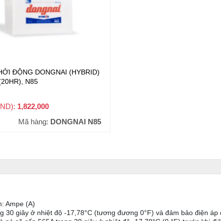
HỞI ĐỘNG DONGNAI (HYBRID)
(20HR), N85
VND):
1,822,000
+ VAT
Mã hàng:
DONGNAI N85
h: Ampe (A)
g 30 giây ở nhiệt độ -17,78°C (tương đương 0°F) và đảm bảo điện áp d