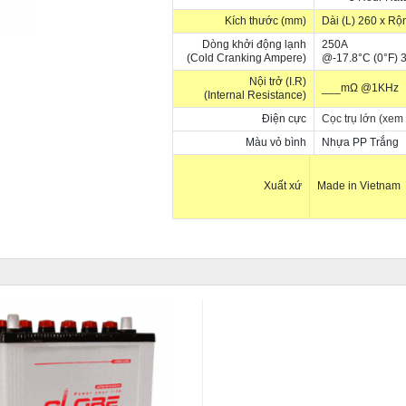
Kích thước (mm)
Dài (L) 260 x Rộ
Dòng khởi động lạnh
250A
(Cold Cranking Ampere)
@-17.8°C (0°F) 3
Nội trở (I.R)
___mΩ @1KHz
(Internal Resistance)
Điện cực
Cọc trụ lớn (xem
Màu vỏ bình
Nhựa PP Trắng
Xuất xứ
Made in Vietnam