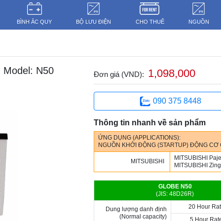
BÌNH ẮC QUY
BỘ LƯU ĐIỆN
CHO THUÊ
NGUỒN
Model: N50
1,098,000
Đơn giá (VND):
090 375 8448
Thông tin nhanh về sản phẩm
ỨNG DỤNG (APPLICATIONS):
NGUỒN KHỞI ĐỘNG (STARTUP) ĐỘNG CƠ Ô T
MITSUBISHI
Paje
MITSUBISHI
MITSUBISHI
Zing
GLOBE N50
(JIS: 48D26R)
20 Hour Rat
Dung lượng danh định
(Normal capacity)
5 Hour Rat