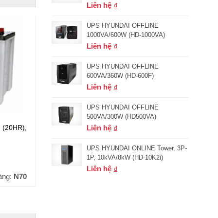
Liên hệ
UPS HYUNDAI OFFLINE
1000VA/600W (HD-1000VA)
Liên hệ
UPS HYUNDAI OFFLINE
600VA/360W (HD-600F)
Liên hệ
UPS HYUNDAI OFFLINE
500VA/300W (HD500VA)
(20HR),
ẮC QUY GLOBE CMF 12V 75Ah (20HR),
ẮC QUY 
Liên hệ
Model: 85D26L
Model: N
UPS HYUNDAI ONLINE Tower, 3P-
1P, 10kVA/8kW (HD-10K2i)
Đơn giá (VND):
1,749,000
Đơn giá
+ VAT
Liên hệ
àng:
N70
Mã hàng:
85D26L