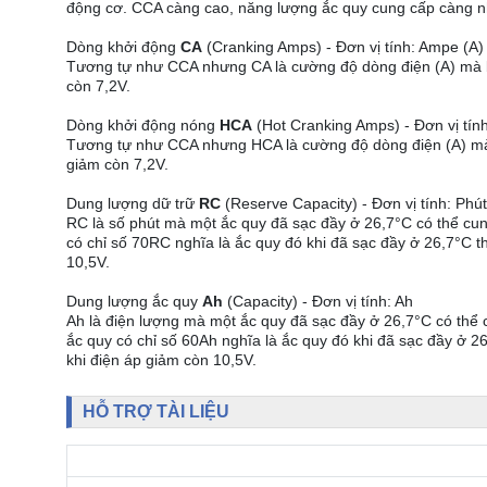
động cơ. CCA càng cao, năng lượng ắc quy cung cấp càng n
Dòng khởi động
CA
(Cranking Amps) - Đơn vị tính: Ampe (A)
Tương tự như CCA nhưng CA là cường độ dòng điện (A) mà bìn
còn 7,2V.
Dòng khởi động nóng
HCA
(Hot Cranking Amps) - Đơn vị tín
Tương tự như CCA nhưng HCA là cường độ dòng điện (A) mà bì
giảm còn 7,2V.
Dung lượng dữ trữ
RC
(Reserve Capacity) - Đơn vị tính: Phút
RC là số phút mà một ắc quy đã sạc đầy ở 26,7°C có thể cung
có chỉ số 70RC nghĩa là ắc quy đó khi đã sạc đầy ở 26,7°C th
10,5V.
Dung lượng ắc quy
Ah
(Capacity) - Đơn vị tính: Ah
Ah là điện lượng mà một ắc quy đã sạc đầy ở 26,7°C có thể c
ắc quy có chỉ số 60Ah nghĩa là ắc quy đó khi đã sạc đầy ở 26
khi điện áp giảm còn 10,5V.
HỖ TRỢ TÀI LIỆU