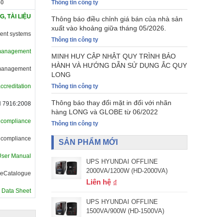
Thông tin công ty
0
, TÀI LIỆU
Thông báo điều chỉnh giá bán của nhà sản
xuất vào khoảng giữa tháng 05/2026.
ment systems
Thông tin công ty
l management
MINH HUY CẬP NHẬT QUY TRÌNH BẢO
HÀNH VÀ HƯỚNG DẪN SỬ DỤNG ẮC QUY
y management
LONG
Thông tin công ty
accreditation
Thông báo thay đổi mặt in đối với nhãn
 7916:2008
hàng LONG và GLOBE từ 06/2022
f compliance
Thông tin công ty
f compliance
SẢN PHẨM MỚI
User Manual
UPS HYUNDAI OFFLINE
2000VA/1200W (HD-2000VA)
 eCatalogue
Liên hệ
y Data Sheet
UPS HYUNDAI OFFLINE
1500VA/900W (HD-1500VA)