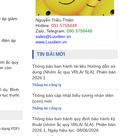
n áp giảm
Nguyễn Triều Thiên
Hotline:
091 5758448
Zalo, Telegram:
090 3758448
sales@Luudien.vn
 điện áp
www.Luudien.vn
TIN BÀI MỚI
ình ắc quy
Thông báo ban hành tài liệu Hướng dẫn sử
ảm còn
dụng (Nhóm ắc quy VRLA/ SLA), Phiên bản
2026.1
Thông tin công ty
í dụ: Bình
n tục trước
Thông báo cập nhật biểu tượng nhận diện
(icon) mới
Thông tin công ty
Thông báo ban hành quy định bảo hành kỹ
thuật (nhóm ắc quy VRLA/ SLA), Phiên bản:
nh dạng PDF)
2026.1, Ngày hiệu lực: 08/06/2026