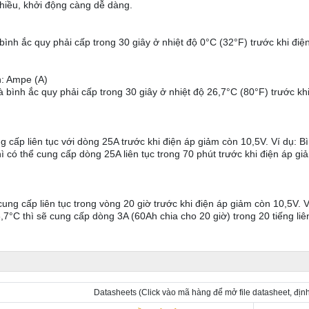
hiều, khởi động càng dễ dàng.
h ắc quy phải cấp trong 30 giây ở nhiệt độ 0°C (32°F) trước khi điệ
h: Ampe (A)
nh ắc quy phải cấp trong 30 giây ở nhiệt độ 26,7°C (80°F) trước khi
 cấp liên tục với dòng 25A trước khi điện áp giảm còn 10,5V. Ví dụ: B
ì có thể cung cấp dòng 25A liên tục trong 70 phút trước khi điện áp gi
ung cấp liên tục trong vòng 20 giờ trước khi điện áp giảm còn 10,5V. V
,7°C thì sẽ cung cấp dòng 3A (60Ah chia cho 20 giờ) trong 20 tiếng liê
Datasheets
(Click vào mã hàng để mở file datasheet, đị