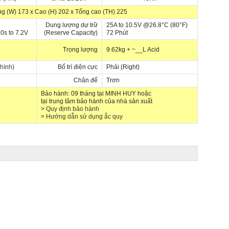
ng (W) 173 x Cao (H) 202 x Tổng cao (TH) 225
Dung lượng dự trữ
25A to 10.5V @26.8°C (80°F)
0s to 7.2V
(Reserve Capacity)
72 Phút
Trọng lượng
9.62kg + ~__L Acid
 hình)
Bố trí điện cực
Phải (Right)
Chân đế
Trơn
Bảo hành: 09 tháng tại MINH HUY hoặc
tại trung tâm bảo hành của nhà sản xuất
>
Quy định bảo hành
>
Hướng dẫn sử dụng ắc quy