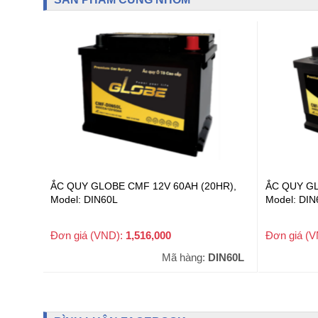
ẮC QUY GLOBE CMF 12V 60AH (20HR),
ẮC QUY GL
Model: DIN60L
Model: DI
Đơn giá (VND):
1,516,000
Đơn giá (
+ VAT
Mã hàng:
DIN60L