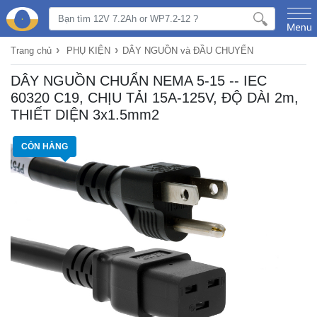
›
›
Trang chủ
PHỤ KIỆN
DÂY NGUỒN và ĐẦU CHUYỂN
DÂY NGUỒN CHUẨN NEMA 5-15 -- IEC
60320 C19, CHỊU TẢI 15A-125V, ĐỘ DÀI 2m,
THIẾT DIỆN 3x1.5mm2
CÒN HÀNG