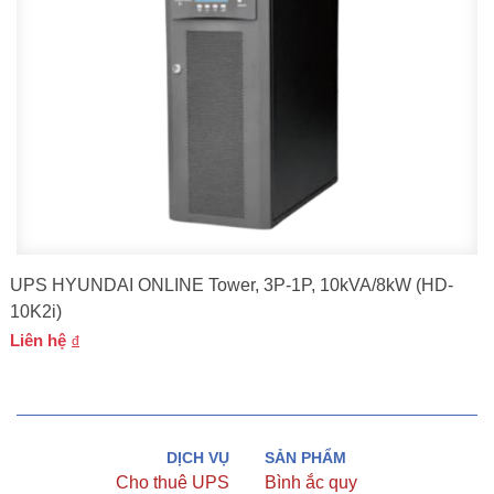
UPS HYUNDAI ONLINE Tower, 3P-1P, 10kVA/8kW (HD-
10K2i)
Liên hệ
DỊCH VỤ
SẢN PHẨM
Cho thuê UPS
Bình ắc quy