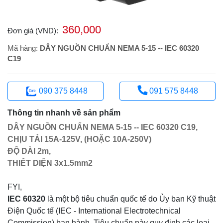
360,000
Đơn giá (VND):
Mã hàng:
DÂY NGUỒN CHUẨN NEMA 5-15 -- IEC 60320
C19
090 375 8448
091 575 8448
Thông tin nhanh về sản phẩm
DÂY NGUỒN CHUẨN NEMA 5-15 -- IEC 60320 C19,
CHỊU TẢI 15A-125V, (HOẶC 10A-250V)
ĐỘ DÀI 2m,
THIẾT DIỆN 3x1.5mm2
FYI,
IEC 60320
là một bộ tiêu chuẩn quốc tế do Ủy ban Kỹ thuật
Điện Quốc tế (IEC - International Electrotechnical
Commission) ban hành. Tiêu chuẩn này quy định các loại