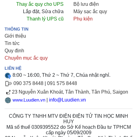
Thay ắc quy cho UPS
Bộ lưu điện
Lắp đặt, Sửa chữa
Máy sạc ắc quy
Thanh lý UPS cũ
Phụ kiện
THÔNG TIN
Giới thiệu
Tin tức
Quy định
Chuyên mục ắc quy
LIÊN HỆ
8:00 ~ 16:00, Thứ 2 ~ Thứ 7, Chúa nhật nghỉ.
090 375 8448
|
091 575 8448
23 Nguyễn Xuân Khoát, Tân Thành, Tân Phú, Saigon
|
info@Luudien.vn
www.Luudien.vn
CÔNG TY TNHH MTV ĐIỆN ĐIỆN TỬ TIN HỌC MINH
HUY
Mã số thuế 0309395522 do Sở Kế hoạch Đầu tư TPHCM
cấp ngày 05/09/2009