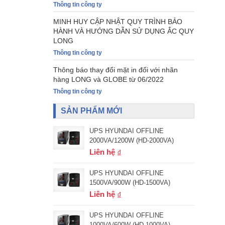
Thông tin công ty
MINH HUY CẬP NHẬT QUY TRÌNH BẢO
HÀNH VÀ HƯỚNG DẪN SỬ DỤNG ẮC QUY
LONG
Thông tin công ty
Thông báo thay đổi mặt in đối với nhãn
hàng LONG và GLOBE từ 06/2022
Thông tin công ty
SẢN PHẨM MỚI
UPS HYUNDAI OFFLINE
2000VA/1200W (HD-2000VA)
Liên hệ
UPS HYUNDAI OFFLINE
1500VA/900W (HD-1500VA)
Liên hệ
UPS HYUNDAI OFFLINE
1000VA/600W (HD-1000VA)