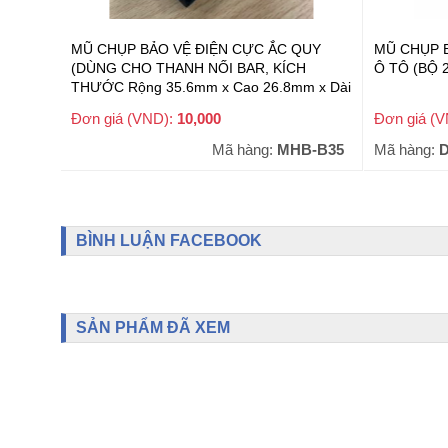
MŨ CHỤP BẢO VỆ ĐIỆN CỰC ẮC QUY
MŨ CHỤP 
(DÙNG CHO THANH NỐI BAR, KÍCH
Ô TÔ (BỘ 2
THƯỚC Rộng 35.6mm x Cao 26.8mm x Dài
51.8mm) (MHB-B35)
Đơn giá (VND):
10,000
Đơn giá (
+ VAT
Mã hàng:
MHB-B35
Mã hàng:
BÌNH LUẬN FACEBOOK
SẢN PHẨM ĐÃ XEM