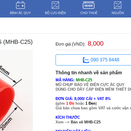
BÌNH ẮC QUY
BỘ LƯU ĐIỆN
CHO THUÊ
NGUỒN
 (MHB-C25)
8,000
Đơn giá (VND):
090 375 8448
Thông tin nhanh về sản phẩm
MÃ HÀNG:
MHB-C25
MŨ CHỤP
BẢO VỆ ĐIỆN CỰC ẮC QUY
DÙNG CHO DÂY CÁP ĐIỆN MỀM THIẾT D
ĐƠN GIÁ: 8,000/ CÁI + VAT 8%
(gồm
1
Đỏ
hoặc
1
Đen
)
Giá bán chưa bao gồm VAT và cước vận 
KÍCH THƯỚC
Xem -->
Bản vẽ MHB-C25