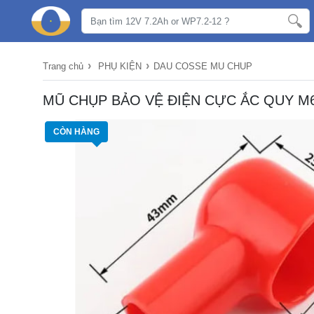
›
›
Trang chủ
PHỤ KIỆN
DAU COSSE MU CHUP
MŨ CHỤP BẢO VỆ ĐIỆN CỰC ẮC QUY M6
CÒN HÀNG