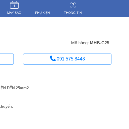
MÁY SẠC
PHỤ KIỆN
THÔNG TIN
Mã hàng:
MHB-C25
CÒN HÀNG
091 575 8448
IỆN ĐẾN 25mm2
chuyển.