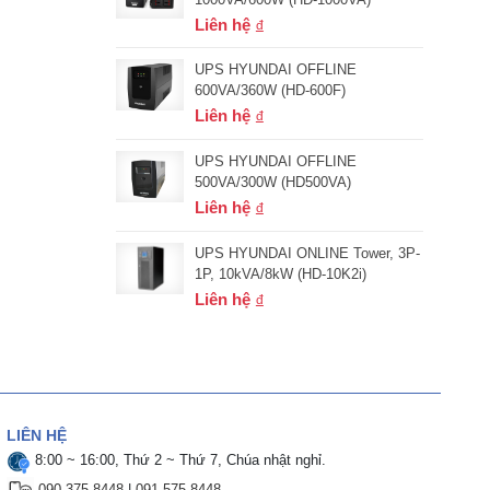
Liên hệ
UPS HYUNDAI OFFLINE
600VA/360W (HD-600F)
Liên hệ
UPS HYUNDAI OFFLINE
500VA/300W (HD500VA)
Liên hệ
UPS HYUNDAI ONLINE Tower, 3P-
1P, 10kVA/8kW (HD-10K2i)
Liên hệ
LIÊN HỆ
8:00 ~ 16:00, Thứ 2 ~ Thứ 7, Chúa nhật nghỉ.
090 375 8448
|
091 575 8448