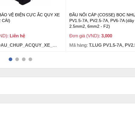
BẢO VỆ ĐIỆN CỰC ẮC QUY XE
ĐẦU NỐI CÁP (COSSE) BỌC NHỰ
 CÁI)
PV1.5-7A, PV2.5-7A, PV6-7A (dâ
2.5mm2, 6mm2 - F2)
VND):
Liên hệ
Đơn giá (VND):
3,000
+ VAT
DAU_CHUP_ACQUY_XE_OTO
Mã hàng:
T.LUG PV1.5-7A, PV2.5-7A,