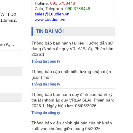
Hotline:
091 5758448
Zalo, Telegram:
090 3758448
sales@Luudien.vn
A T.LUG
ĐẦU NỐI CÁP TÍN HIỆU (COSSE) BỌC
ĐẦU NỐI
www.Luudien.vn
y 1.5mm2,
NHỰA T.LUG (RF1.5-5, RF2.5-5, RF6-5,
T.LUG R4
RF4-6)
TIN BÀI MỚI
Đơn giá (VND):
5,000
Đơn giá
+ VAT
Thông báo ban hành tài liệu Hướng dẫn sử
 PV6-7A
Mã hàng:
T.LUG RF1.5-5, RF2.5-5, RF6-5, RF4-6
dụng (Nhóm ắc quy VRLA/ SLA), Phiên bản
2026.1
Thông tin công ty
Thông báo cập nhật biểu tượng nhận diện
(icon) mới
Thông tin công ty
Thông báo ban hành quy định bảo hành kỹ
thuật (nhóm ắc quy VRLA/ SLA), Phiên bản:
2026.1, Ngày hiệu lực: 08/06/2026
Thông tin công ty
Thông báo điều chỉnh giá bán của nhà sản
xuất vào khoảng giữa tháng 05/2026.