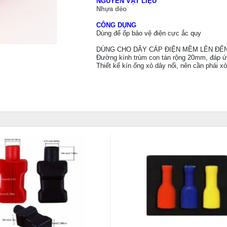
NGUYÊN VẬT LIỆU
Nhựa dẻo
CÔNG DỤNG
Dùng để ốp bảo vệ điện cực ắc quy
DÙNG CHO DÂY CÁP ĐIỆN MỀM LÊN ĐẾN
Đường kính trùm con tán rộng 20mm, đáp ứn
Thiết kể kín ống xỏ dây nối, nên cần phải xỏ