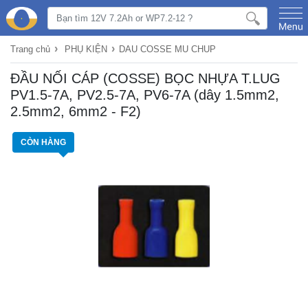
›
›
Trang chủ
PHỤ KIỆN
DAU COSSE MU CHUP
ĐẦU NỐI CÁP (COSSE) BỌC NHỰA T.LUG
PV1.5-7A, PV2.5-7A, PV6-7A (dây 1.5mm2,
2.5mm2, 6mm2 - F2)
CÒN HÀNG