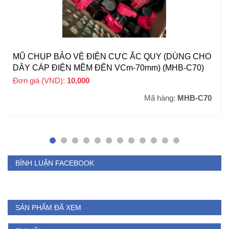
MŨ CHỤP BẢO VỆ ĐIỆN CỰC ẮC QUY (DÙNG CHO
DÂY CÁP ĐIỆN MỀM ĐẾN VCm-70mm) (MHB-C70)
Đơn giá (VND):
10,000
+ VAT
Mã hàng:
MHB-C70
BÌNH LUẬN FACEBOOK
SẢN PHẨM ĐÃ XEM