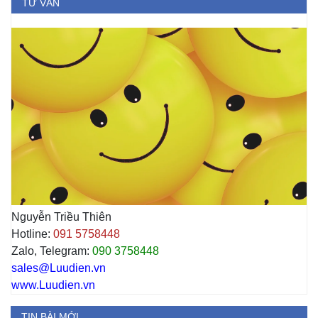
TƯ VẤN
Nguyễn Triều Thiên
Hotline:
091 5758448
Zalo, Telegram:
090 3758448
sales@Luudien.vn
www.Luudien.vn
TIN BÀI MỚI