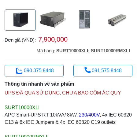
7,900,000
Đơn giá (VND):
Mã hàng:
SURT10000XLI; SURT10000RMXLI
090 375 8448
091 575 8448
Thông tin nhanh về sản phẩm
UPS ĐÃ QUA SỬ DỤNG, CHƯA BAO GỒM ẮC QUY
SURT10000XLI
APC Smart-UPS RT 10kVA/ 8kW,
230/400V
, 4x IEC 60320
C13 & 6x IEC Jumpers & 4x IEC 60320 C19 outlets
SURT10000RMXLI