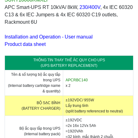
APC Smart-UPS RT 10kVA/ 8kW,
230/400V
, 4x IEC 60320
C13 & 6x IEC Jumpers & 4x IEC 60320 C19 outlets,
Rackmount 6U
Installation and Operation - User manual
Product data sheet
THÔNG TIN THAY THẾ ẮC QUY CHO UPS
(UPS BATTERY REPLACEMENT)
Tên & số lượng bộ ắc quy lắp
trong UPS
APCRBC140
(Internal battery cartridge name
x 2
& quantity)
±192VDC/ 955W
BỘ SẠC BÌNH
Lấy trung tính
(BATTERY CHARGER)
(split battery referenced to neutral)
±192VDC
=2x 16x 12Vx 5Ah
Bộ ắc quy lắp trong UPS
=1920VAh
(Internal battery pack)
=32 bình, mắc thành 2 chuỗi,