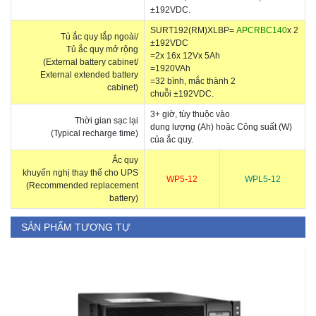
±192VDC.
SURT192(RM)XLBP
=
APCRBC140
x 2
Tủ ắc quy lắp ngoài/
±192VDC
Tủ ắc quy mở rộng
=2x 16x 12Vx 5Ah
(External battery cabinet/
=1920VAh
External extended battery
=32 bình, mắc thành 2
cabinet)
chuỗi ±192VDC.
3+ giờ, tùy thuộc vào
Thời gian sạc lại
dung lượng (Ah) hoặc Công suất (W)
(Typical recharge time)
của ắc quy.
Ắc quy
khuyến nghị thay thế cho UPS
WP5-12
WPL5-12
(Recommended replacement
battery)
SẢN PHẨM TƯƠNG TỰ