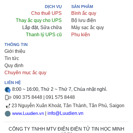
DỊCH VỤ
SẢN PHẨM
Cho thuê UPS
Bình ắc quy
Thay ắc quy cho UPS
Bộ lưu điện
Lắp đặt, Sửa chữa
Máy sạc ắc quy
Thanh lý UPS cũ
Phụ kiện
THÔNG TIN
Giới thiệu
Tin tức
Quy định
Chuyên mục ắc quy
LIÊN HỆ
8:00 ~ 16:00, Thứ 2 ~ Thứ 7, Chúa nhật nghỉ.
090 375 8448
|
091 575 8448
23 Nguyễn Xuân Khoát, Tân Thành, Tân Phú, Saigon
|
info@Luudien.vn
www.Luudien.vn
CÔNG TY TNHH MTV ĐIỆN ĐIỆN TỬ TIN HỌC MINH