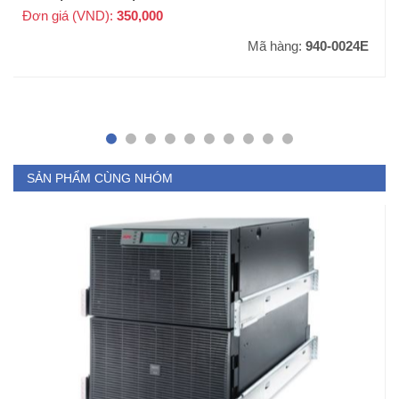
Đơn giá (VND):
350,000
+ VAT
Mã hàng:
940-0024E
SẢN PHẨM CÙNG NHÓM