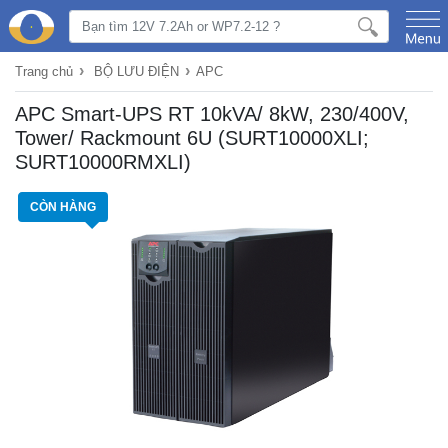
›
›
Trang chủ
BỘ LƯU ĐIỆN
APC
APC Smart-UPS RT 10kVA/ 8kW, 230/400V,
Tower/ Rackmount 6U (SURT10000XLI;
SURT10000RMXLI)
CÒN HÀNG