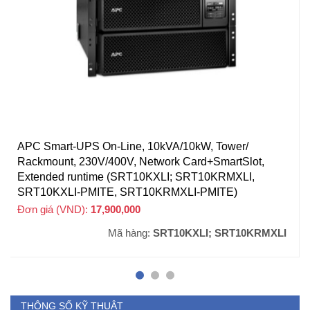
APC Smart-UPS On-Line, 10kVA/10kW, Tower/
Rackmount, 230V/400V, Network Card+SmartSlot,
Extended runtime (SRT10KXLI; SRT10KRMXLI,
SRT10KXLI-PMITE, SRT10KRMXLI-PMITE)
Đơn giá (VND):
17,900,000
+ VAT
Mã hàng:
SRT10KXLI; SRT10KRMXLI
THÔNG SỐ KỸ THUẬT