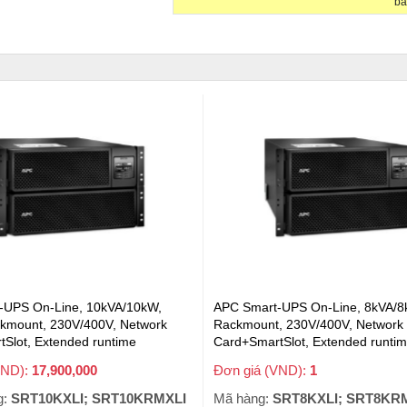
ba
-UPS On-Line, 10kVA/10kW,
APC Smart-UPS On-Line, 8kVA/8
kmount, 230V/400V, Network
Rackmount, 230V/400V, Network
Slot, Extended runtime
Card+SmartSlot, Extended runti
I; SRT10KRMXLI, SRT10KXLI-
(SRT8KXLI; SRT8KRMXLI) [USE
VND):
17,900,000
Đơn giá (VND):
1
+ VAT
+ VAT
RT10KRMXLI-PMITE)
g:
SRT10KXLI; SRT10KRMXLI
Mã hàng:
SRT8KXLI; SRT8KRMXLI [US