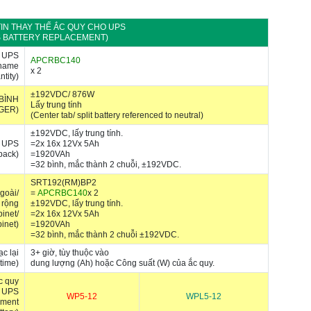
IN THAY THẾ ẮC QUY CHO UPS
S BATTERY REPLACEMENT)
g UPS
APCRBC140
e name
x 2
ntity)
±192VDC/ 876W
BÌNH
Lấy trung tính
GER)
(Center tab/ split battery referenced to neutral)
±192VDC, lấy trung tính.
g UPS
=2x 16x 12Vx 5Ah
 pack)
=1920VAh
=32 bình, mắc thành 2 chuỗi, ±192VDC.
SRT192(RM)BP2
goài/
=
APCRBC140
x 2
 rộng
±192VDC, lấy trung tính.
binet/
=2x 16x 12Vx 5Ah
inet)
=1920VAh
=32 bình, mắc thành 2 chuỗi ±192VDC.
ạc lại
3+ giờ, tùy thuộc vào
time)
dung lượng (Ah) hoặc Công suất (W) của ắc quy.
c quy
o UPS
WP5-12
WPL5-12
ement