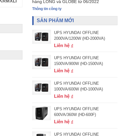
KRMXLI
Mã hàng:
SURT1000XLIM
Mã 
hàng LONG và GLOBE từ 06/2022
Thông tin công ty
SẢN PHẨM MỚI
UPS HYUNDAI OFFLINE
2000VA/1200W (HD-2000VA)
Liên hệ
UPS HYUNDAI OFFLINE
1500VA/900W (HD-1500VA)
Liên hệ
UPS HYUNDAI OFFLINE
1000VA/600W (HD-1000VA)
Liên hệ
UPS HYUNDAI OFFLINE
600VA/360W (HD-600F)
Liên hệ
UPS HYUNDAI OFFLINE