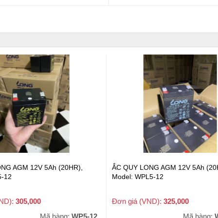
NG AGM 12V 5Ah (20HR),
ẮC QUY LONG AGM 12V 5Ah (20
5-12
Model: WPL5-12
VND):
305,000
Đơn giá (VND):
325,000
+ VAT
+ VAT
Mã hàng:
WP5-12
Mã hàng: