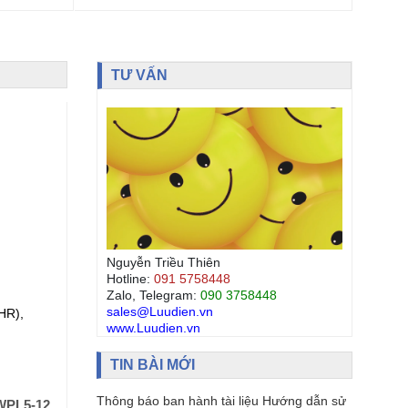
TƯ VẤN
Nguyễn Triều Thiên
Hotline:
091 5758448
Zalo, Telegram:
090 3758448
sales@Luudien.vn
HR),
APC Smart-UPS On-Line SRT Battery Pack
www.Luudien.vn
(3U) for 8/10kVA Extended runtime model
192V (SRT192BP2, SRT192RMBP2)
TIN BÀI MỚI
Đơn giá (VND):
2,800,000
+ VAT
Thông báo ban hành tài liệu Hướng dẫn sử
WPL5-12
Mã hàng:
SRT192BP2, SRT192RMBP2