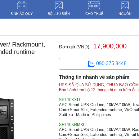
BÌNH ẮC QUY
BỘ LƯU ĐIỆN
CHO THUÊ
NGUỒN
wer/ Rackmount,
17,900,000
Đơn giá (VND):
nded runtime
090 375 8448
Thông tin nhanh về sản phẩm
UPS ĐÃ QUA SỬ DỤNG, CHƯA BAO GỒM
Bảo hành trọn bộ 12 tháng khi mua kèm ắc 
SRT10KXLI
APC Smart-UPS On-Line, 10kVA/10kW, Towe
Card+SmartSlot, Extended runtime, W/O rail 
Xuất xứ: Made in Philippines
SRT10KRMXLI
APC Smart-UPS On-Line, 10kVA/10kW, Rack
Card+SmartSlot, Extended runtime, W/ rail k