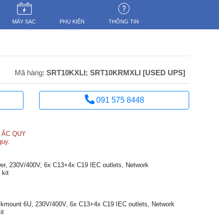
MÁY SẠC
PHỤ KIỆN
THÔNG TIN
Mã hàng:
SRT10KXLI; SRT10KRMXLI [USED UPS]
091 575 8448
 ẮC QUY
quy.
r, 230V/400V, 6x C13+4x C19 IEC outlets, Network
kit
mount 6U, 230V/400V, 6x C13+4x C19 IEC outlets, Network
it