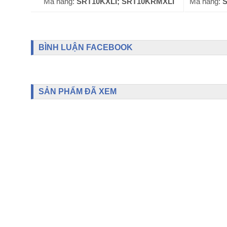
Mã hàng:
SRT10KXLI; SRT10KRMXLI
Mã hàng:
SU
BÌNH LUẬN FACEBOOK
SẢN PHẨM ĐÃ XEM