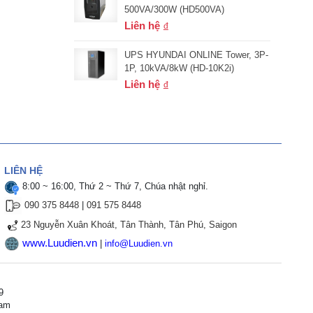
500VA/300W (HD500VA)
Liên hệ
UPS HYUNDAI ONLINE Tower, 3P-
1P, 10kVA/8kW (HD-10K2i)
Liên hệ
LIÊN HỆ
8:00 ~ 16:00, Thứ 2 ~ Thứ 7, Chúa nhật nghỉ.
090 375 8448
|
091 575 8448
23 Nguyễn Xuân Khoát, Tân Thành, Tân Phú, Saigon
www.Luudien.vn
|
info@Luudien.vn
9
Nam