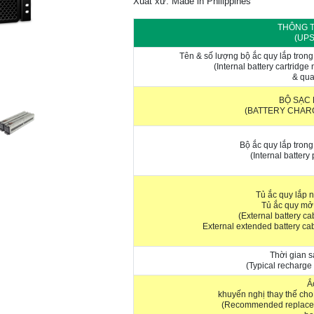
Xuất xứ: Made in Philippines
THÔNG T
(UP
Tên & số lượng bộ ắc quy lắp tron
(Internal battery cartridg
& qua
BỘ SẠC 
(BATTERY CHAR
Bộ ắc quy lắp tron
(Internal battery
Tủ ắc quy lắp n
Tủ ắc quy mở
(External battery ca
External extended battery cab
Thời gian s
(Typical recharge 
Ắ
khuyến nghị thay thế ch
(Recommended replac