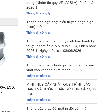
dụng (Nhóm ắc quy VRLA/ SLA), Phiên bản
2026.1
Thông tin công ty
Thông báo cập nhật biểu tượng nhận diện
(icon) mới
Thông tin công ty
Thông báo ban hành quy định bảo hành kỹ
thuật (nhóm ắc quy VRLA/ SLA), Phiên bản:
2026.1, Ngày hiệu lực: 08/06/2026
Thông tin công ty
Thông báo điều chỉnh giá bán của nhà sản
xuất vào khoảng giữa tháng 05/2026.
Thông tin công ty
MINH HUY CẬP NHẬT QUY TRÌNH BẢO
00V, LCD,
APC Smart-UPS RT 1000VA/700W 230V -
APC Smar
HÀNH VÀ HƯỚNG DẪN SỬ DỤNG ẮC QUY
)
Marine (SURT1000XLIM)
Tower/ R
LONG
Card+Sma
Thông tin công ty
(SRT5KX
Đơn giá (VND):
Liên hệ
Đơn giá
HW, SRT
Thông báo thay đổi mặt in đối với nhãn
PMITE)