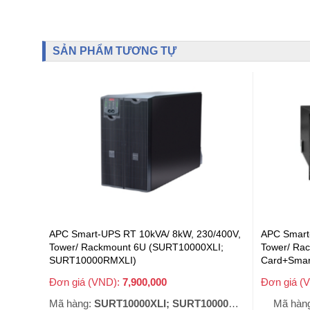
SẢN PHẨM TƯƠNG TỰ
APC Smart-UPS RT 10kVA/ 8kW, 230/400V,
APC Smart
Tower/ Rackmount 6U (SURT10000XLI;
Tower/ Rac
SURT10000RMXLI)
Card+Smart
(SRT10KXL
Đơn giá (VND):
7,900,000
Đơn giá (
+ VAT
PMITE, S
Mã hàng:
SURT10000XLI; SURT10000RMXLI
Mã hàn