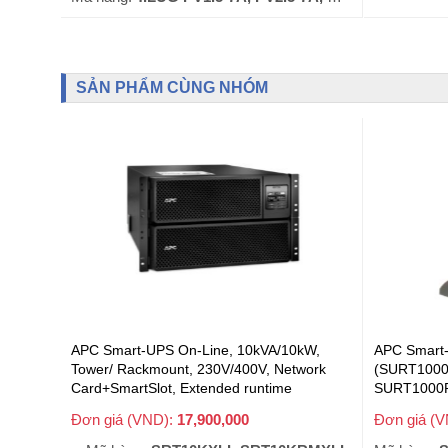
SẢN PHẨM CÙNG NHÓM
APC Smart-UPS On-Line, 10kVA/10kW,
APC Smart
Tower/ Rackmount, 230V/400V, Network
(SURT1000
Card+SmartSlot, Extended runtime
SURT1000
(SRT10KXLI; SRT10KRMXLI, SRT10KXLI-
Đơn giá (VND):
17,900,000
Đơn giá (
+ VAT
PMITE, SRT10KRMXLI-PMITE)