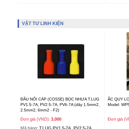
VẬT TƯ LINH KIỆN
ĐẦU NỐI CÁP (COSSE) BỌC NHỰA T.LUG
ẮC QUY LO
PV1.5-7A, PV2.5-7A, PV6-7A (dây 1.5mm2,
Model: WP
2.5mm2, 6mm2 - F2)
Đơn giá (VND):
3,000
Đơn giá (
+ VAT
Mã hàng:
T.LUG PV1.5-7A, PV2.5-7A, PV6-7A