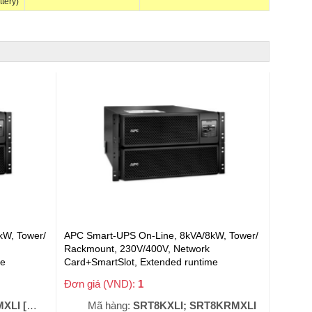
ttery)
kW, Tower/
APC Smart-UPS On-Line, 8kVA/8kW, Tower/
Rackmount, 230V/400V, Network
me
Card+SmartSlot, Extended runtime
D UPS]
(SRT8KXLI; SRT8KRMXLI, SRT8KXLI-
Đơn giá (VND):
1
+ VAT
PMITE, SRT8KRMXLI-PMITE)
ED UPS]
Mã hàng:
SRT8KXLI; SRT8KRMXLI