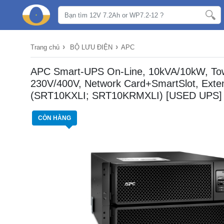
›
›
Trang chủ
BỘ LƯU ĐIỆN
APC
APC Smart-UPS On-Line, 10kVA/10kW, To
230V/400V, Network Card+SmartSlot, Exte
(SRT10KXLI; SRT10KRMXLI) [USED UPS]
CÒN HÀNG