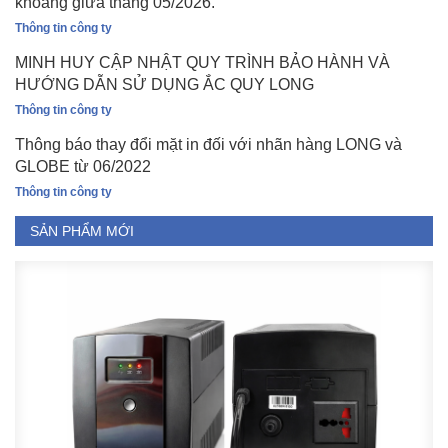
khoảng giữa tháng 05/2026.
Thông tin công ty
MINH HUY CẬP NHẬT QUY TRÌNH BẢO HÀNH VÀ
HƯỚNG DẪN SỬ DỤNG ẮC QUY LONG
Thông tin công ty
Thông báo thay đổi mặt in đối với nhãn hàng LONG và
GLOBE từ 06/2022
Thông tin công ty
SẢN PHẨM MỚI