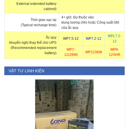
External extended battery
cabinet)
4+ giờ, tùy thuộc vào
Thời gian sạc lại
dung lượng (Ah) hoặc Công suất (W)
(Typical recharge time)
của ắc quy.
WPL7.2-
Ắc quy
WP7.5-12
WP7.2-12
12
khuyến nghị thay thế cho UPS
(Recommended replacement
WP7-
WP9-
WP1236W
battery)
12(28W)
12SHR
VẬT TƯ LINH KIỆN