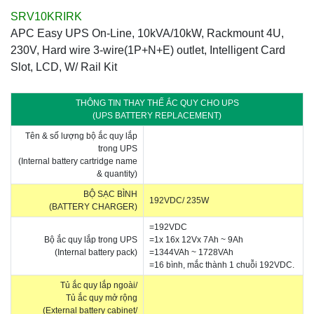
SRV10KRIRK
APC Easy UPS On-Line, 10kVA/10kW, Rackmount 4U,
230V, Hard wire 3-wire(1P+N+E) outlet, Intelligent Card
Slot, LCD, W/ Rail Kit
THÔNG TIN THAY THẾ ẮC QUY CHO UPS
(UPS BATTERY REPLACEMENT)
Tên & số lượng bộ ắc quy lắp
trong UPS
(Internal battery cartridge name
& quantity)
BỘ SẠC BÌNH
192VDC/ 235W
(BATTERY CHARGER)
=192VDC
Bộ ắc quy lắp trong UPS
=1x 16x 12Vx 7Ah ~ 9Ah
(Internal battery pack)
=1344VAh ~ 1728VAh
=16 bình, mắc thành 1 chuỗi 192VDC.
Tủ ắc quy lắp ngoài/
Tủ ắc quy mở rộng
(External battery cabinet/