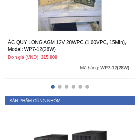
ẮC QUY LONG AGM 12V 28WPC (1.60VPC, 15Min),
Model: WP7-12(28W)
Đơn giá (VND):
315,000
+ VAT
Mã hàng:
WP7-12(28W)
SẢN PHẨM CÙNG NHÓM