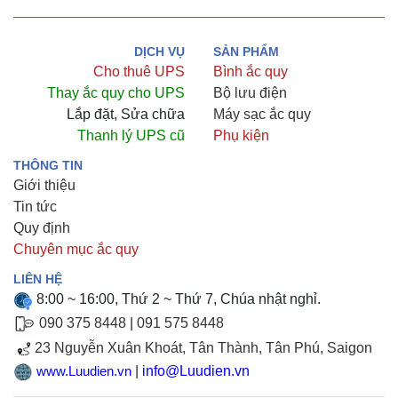
DỊCH VỤ
SẢN PHẨM
Cho thuê UPS
Bình ắc quy
Thay ắc quy cho UPS
Bộ lưu điện
Lắp đặt, Sửa chữa
Máy sạc ắc quy
Thanh lý UPS cũ
Phụ kiện
THÔNG TIN
Giới thiệu
Tin tức
Quy định
Chuyên mục ắc quy
LIÊN HỆ
8:00 ~ 16:00, Thứ 2 ~ Thứ 7, Chúa nhật nghỉ.
090 375 8448
|
091 575 8448
23 Nguyễn Xuân Khoát, Tân Thành, Tân Phú, Saigon
|
info@Luudien.vn
www.Luudien.vn